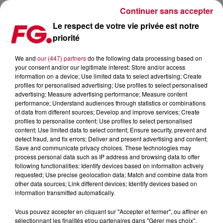
Continuer sans accepter
Le respect de votre vie privée est notre
priorité
JORIS DELACROIX RENTRE AU REX CLUB !
We and
our (447) partners
do the following data processing based on
your consent and/or our legitimate interest: Store and/or access
Publié : 21 février 2019 à 10h45 par Christophe HUBERT
information on a device; Use limited data to select advertising; Create
profiles for personalised advertising; Use profiles to select personalised
advertising; Measure advertising performance; Measure content
performance; Understand audiences through statistics or combinations
of data from different sources; Develop and improve services; Create
profiles to personalise content; Use profiles to select personalised
content; Use limited data to select content; Ensure security, prevent and
detect fraud, and fix errors; Deliver and present advertising and content;
Save and communicate privacy choices. These technologies may
process personal data such as IP address and browsing data to offer
following functionalities: Identify devices based on information actively
requested; Use precise geolocation data; Match and combine data from
other data sources; Link different devices; Identify devices based on
information transmitted automatically.
Vous pouvez accepter en cliquant sur "Accepter et fermer", ou affiner en
sélectionnant les finalités et/ou partenaires dans "Gérer mes choix".