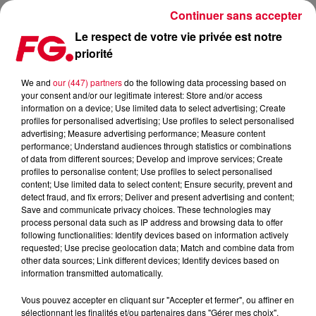
Continuer sans accepter
Le respect de votre vie privée est notre
priorité
JONAS BLUE SORT "POLAROID"
We and
our (447) partners
do the following data processing based on
your consent and/or our legitimate interest: Store and/or access
Publié : 8 octobre 2018 à 11h11 par La rédaction
information on a device; Use limited data to select advertising; Create
profiles for personalised advertising; Use profiles to select personalised
advertising; Measure advertising performance; Measure content
performance; Understand audiences through statistics or combinations
of data from different sources; Develop and improve services; Create
profiles to personalise content; Use profiles to select personalised
content; Use limited data to select content; Ensure security, prevent and
detect fraud, and fix errors; Deliver and present advertising and content;
Save and communicate privacy choices. These technologies may
process personal data such as IP address and browsing data to offer
following functionalities: Identify devices based on information actively
requested; Use precise geolocation data; Match and combine data from
other data sources; Link different devices; Identify devices based on
information transmitted automatically.
Vous pouvez accepter en cliquant sur "Accepter et fermer", ou affiner en
sélectionnant les finalités et/ou partenaires dans "Gérer mes choix".