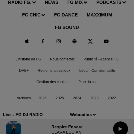
RADIO FG.
NEWS
FG MIX
PODCASTS
FG CHIC
FG DANCE
MAXXIMUM
FG SOUND
L'histoire de FG
Nous contacter
Publicité - Agence FG
DAB+
Règlement des jeux
Légal - Confidentialité
Gestion des cookies
Plan du site
Archives
2026
2025
2024
2023
2022
Live :
FG DJ RADIO
Webradios
Respire Encore
CLARA LUCIANI