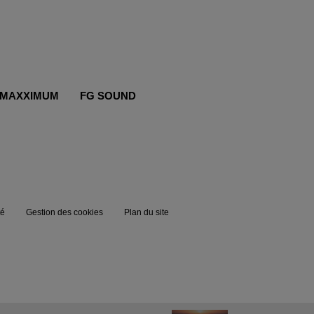
MAXXIMUM
FG SOUND
té
Gestion des cookies
Plan du site