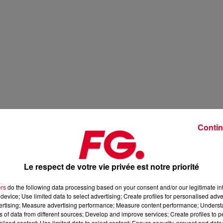
Contin
Le respect de votre vie privée est notre priorité
ers
do the following data processing based on your consent and/or our legitimate int
device; Use limited data to select advertising; Create profiles for personalised adver
vertising; Measure advertising performance; Measure content performance; Unders
ns of data from different sources; Develop and improve services; Create profiles to 
alised content; Use limited data to select content; Ensure security, prevent and detect