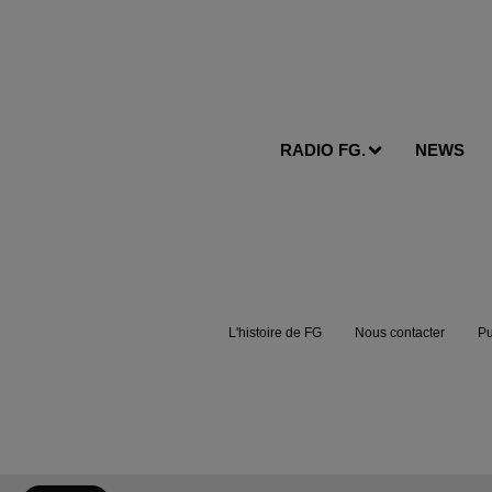
RADIO FG.
NEWS
L'histoire de FG
Nous contacter
Pu