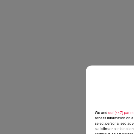
We and
our (447) partn
access information on a 
select personalised ad
statistics or combinatio
profiles to select person