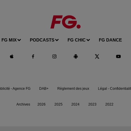
FG MIX
PODCASTS
FG CHIC
FG DANCE
blicité - Agence FG
DAB+
Règlement des jeux
Légal - Confidentiali
Archives
2026
2025
2024
2023
2022