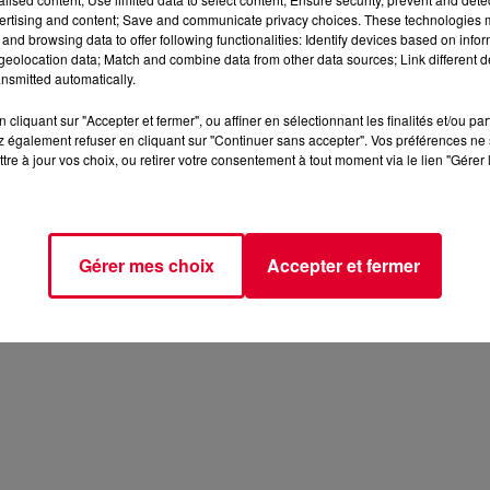
ertising and content; Save and communicate privacy choices. These technologies
and browsing data to offer following functionalities: Identify devices based on infor
eolocation data; Match and combine data from other data sources; Link different de
nsmitted automatically.
cliquant sur "Accepter et fermer", ou affiner en sélectionnant les finalités et/ou pa
 également refuser en cliquant sur "Continuer sans accepter". Vos préférences ne 
tre à jour vos choix, ou retirer votre consentement à tout moment via le lien "Gérer 
Gérer mes choix
Accepter et fermer