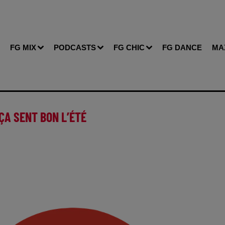
FG MIX
PODCASTS
FG CHIC
FG DANCE
MA
ÇA SENT BON L’ÉTÉ