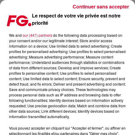
Continuer sans accepter
Le respect de votre vie privée est notre
priorité
JAX JONES INVITÉ CE SOIR !
We and
our (447) partners
do the following data processing based on
your consent and/or our legitimate interest: Store and/or access
Publié : 13 novembre 2019 à 10h15 par Christophe
information on a device; Use limited data to select advertising; Create
HUBERT
profiles for personalised advertising; Use profiles to select personalised
advertising; Measure advertising performance; Measure content
performance; Understand audiences through statistics or combinations
of data from different sources; Develop and improve services; Create
profiles to personalise content; Use profiles to select personalised
content; Use limited data to select content; Ensure security, prevent and
detect fraud, and fix errors; Deliver and present advertising and content;
Save and communicate privacy choices. These technologies may
process personal data such as IP address and browsing data to offer
following functionalities: Identify devices based on information actively
requested; Use precise geolocation data; Match and combine data from
other data sources; Link different devices; Identify devices based on
information transmitted automatically.
Vous pouvez accepter en cliquant sur "Accepter et fermer", ou affiner en
sélectionnant les finalités et/ou partenaires dans "Gérer mes choix".