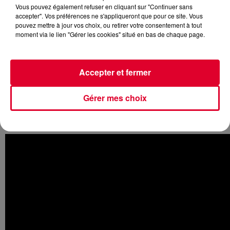
Vous pouvez également refuser en cliquant sur "Continuer sans
accepter". Vos préférences ne s'appliqueront que pour ce site. Vous
pouvez mettre à jour vos choix, ou retirer votre consentement à tout
moment via le lien "Gérer les cookies" situé en bas de chaque page.
Pour cet été, les deux artistes britanniques ont décidé de
sortir le titre
One Touch
. Une association réussie entre
Jess
Glynne
, dont la carrière a décollé avec le tube
Rather Be
de
Accepter et fermer
Clean Bandit, et
Jax Jones
. Il y a peu, le producteur anglais
a récemment lancé
le projet Europa en compagnie de
Gérer mes choix
Martin Solveig
avec un premier single
All Day And Night
.
Retrouvez Jess Glynne et Jax Jones réunis dans le
vidéo de One Touch :