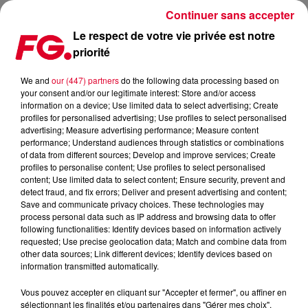
Continuer sans accepter
Le respect de votre vie privée est notre
priorité
JAX JONES ET JESS GLYNNE : LE CLIP DE ONE TOUCH
We and
our (447) partners
do the following data processing based on
your consent and/or our legitimate interest: Store and/or access
Publié : 24 juin 2019 à 6h07 par Antony Harari
information on a device; Use limited data to select advertising; Create
profiles for personalised advertising; Use profiles to select personalised
advertising; Measure advertising performance; Measure content
performance; Understand audiences through statistics or combinations
of data from different sources; Develop and improve services; Create
profiles to personalise content; Use profiles to select personalised
content; Use limited data to select content; Ensure security, prevent and
detect fraud, and fix errors; Deliver and present advertising and content;
Save and communicate privacy choices. These technologies may
process personal data such as IP address and browsing data to offer
following functionalities: Identify devices based on information actively
requested; Use precise geolocation data; Match and combine data from
other data sources; Link different devices; Identify devices based on
information transmitted automatically.
Vous pouvez accepter en cliquant sur "Accepter et fermer", ou affiner en
sélectionnant les finalités et/ou partenaires dans "Gérer mes choix".