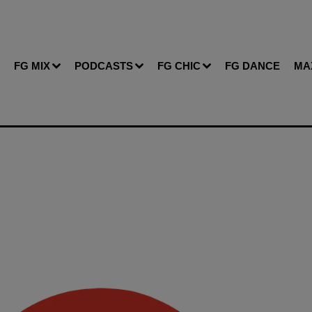
FG MIX
PODCASTS
FG CHIC
FG DANCE
MA