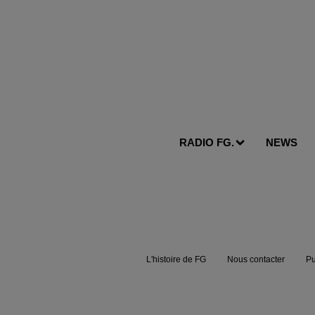
RADIO FG.
NEWS
L'histoire de FG
Nous contacter
Pu