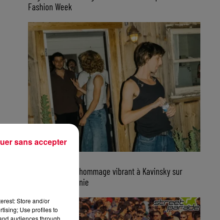
Fashion Week
uer sans accepter
7 août 2026
Parcels rend un hommage vibrant à Kavinsky sur
scène en Californie
erest: Store and/or
tising; Use profiles to
tand audiences through