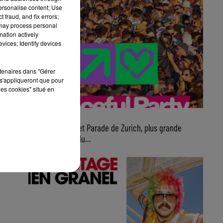
personalise content; Use
 fraud, and fix errors;
 may process personal
mation actively
vices; Identify devices
rtenaires dans "Gérer
s'appliqueront que pour
les cookies" situé en
7 août 2026
Ce samedi, Street Parade de Zurich, plus grande
parade électro du...