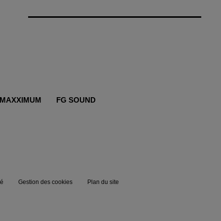
MAXXIMUM
FG SOUND
té
Gestion des cookies
Plan du site