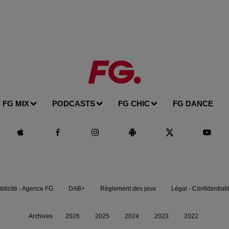
FG MIX
PODCASTS
FG CHIC
FG DANCE
blicité - Agence FG
DAB+
Règlement des jeux
Légal - Confidentiali
Archives
2026
2025
2024
2023
2022