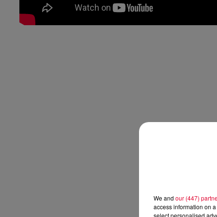
We and
our (447) partn
access information on a 
select personalised ad