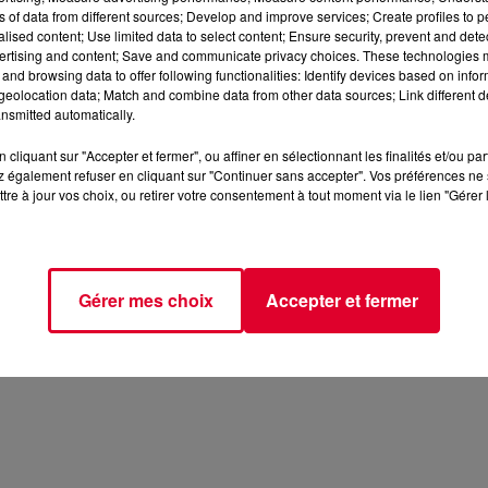
ns of data from different sources; Develop and improve services; Create profiles to 
alised content; Use limited data to select content; Ensure security, prevent and detect
ertising and content; Save and communicate privacy choices. These technologies
and browsing data to offer following functionalities: Identify devices based on infor
eolocation data; Match and combine data from other data sources; Link different de
nsmitted automatically.
cliquant sur "Accepter et fermer", ou affiner en sélectionnant les finalités et/ou pa
 également refuser en cliquant sur "Continuer sans accepter". Vos préférences ne 
tre à jour vos choix, ou retirer votre consentement à tout moment via le lien "Gérer 
Gérer mes choix
Accepter et fermer