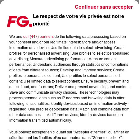
Continuer sans accepter
Le respect de votre vie privée est notre
priorité
HARDWELL REMIXE AVICII…
We and
our (447) partners
do the following data processing based on
your consent and/or our legitimate interest: Store and/or access
Publié : 26 juin 2014 à 9h22 par La rédaction
information on a device; Use limited data to select advertising; Create
profiles for personalised advertising; Use profiles to select personalised
advertising; Measure advertising performance; Measure content
performance; Understand audiences through statistics or combinations
of data from different sources; Develop and improve services; Create
profiles to personalise content; Use profiles to select personalised
content; Use limited data to select content; Ensure security, prevent and
detect fraud, and fix errors; Deliver and present advertising and content;
Save and communicate privacy choices. These technologies may
process personal data such as IP address and browsing data to offer
following functionalities: Identify devices based on information actively
requested; Use precise geolocation data; Match and combine data from
other data sources; Link different devices; Identify devices based on
information transmitted automatically.
Vous pouvez accepter en cliquant sur "Accepter et fermer", ou affiner en
sélectionnant les finalités et/ou partenaires dans "Gérer mes choix".