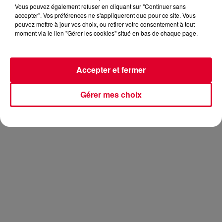
Vous pouvez également refuser en cliquant sur "Continuer sans
accepter". Vos préférences ne s'appliqueront que pour ce site. Vous
pouvez mettre à jour vos choix, ou retirer votre consentement à tout
moment via le lien "Gérer les cookies" situé en bas de chaque page.
Les DJs ont entamé leurs tournées d’été des clubs et
festivals. Et il y a peu, le résident FG
Hardwell
était présent
au Summerburst Festival en Suède. Durant son set, les
Accepter et fermer
spectateurs ont pu découvrir son remix du titre
A Sky Full of
Stars
de
Coldplay feat Avicii
. Voici le résultat :
Gérer mes choix