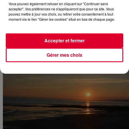
Vous pouvez également refuser en cliquant sur "Continuer sans
accepter". Vos préférences ne s'appliqueront que pour ce site. Vous
pouvez mettre à jour vos choix, ou retirer votre consentement à tout
moment via le lien "Gérer les cookies" situé en bas de chaque page.
Cette semaine, RadioFG & vous emmène à la plage avec
les
Happy Hour Summer Mix
!
Chaque soir, de 19h30 à 20h,
FG & Pioneer
posent leurs
Accepter et fermer
platines au bord de l’eau pour des sets house & électro.
Gérer mes choix