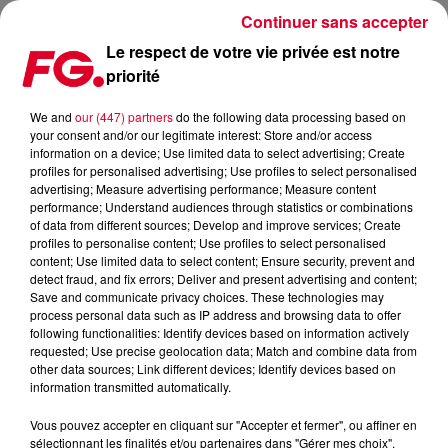
Continuer sans accepter
Le respect de votre vie privée est notre
priorité
HAPPY HOUR SUMMER MIX
We and
our (447) partners
do the following data processing based on
your consent and/or our legitimate interest: Store and/or access
Publié : 22 juillet 2019 à 12h58 par Christophe HUBERT
information on a device; Use limited data to select advertising; Create
profiles for personalised advertising; Use profiles to select personalised
advertising; Measure advertising performance; Measure content
performance; Understand audiences through statistics or combinations
of data from different sources; Develop and improve services; Create
profiles to personalise content; Use profiles to select personalised
content; Use limited data to select content; Ensure security, prevent and
detect fraud, and fix errors; Deliver and present advertising and content;
Save and communicate privacy choices. These technologies may
process personal data such as IP address and browsing data to offer
following functionalities: Identify devices based on information actively
requested; Use precise geolocation data; Match and combine data from
other data sources; Link different devices; Identify devices based on
information transmitted automatically.
Vous pouvez accepter en cliquant sur "Accepter et fermer", ou affiner en
sélectionnant les finalités et/ou partenaires dans "Gérer mes choix".