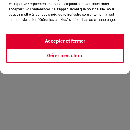
Vous pouvez également refuser en cliquant sur "Continuer sans
accepter". Vos préférences ne s'appliqueront que pour ce site. Vous
pouvez mettre à jour vos choix, ou retirer votre consentement à tout
moment via le lien "Gérer les cookies" situé en bas de chaque page.
La chanteuse sortira bientôt son nouvel album et continue
d’en dévoiler des extraits. Après
Baby Don't Lie
, c’est au tour
de
Spark the Fire
. Ce dernier est produit par
Pharrell
Accepter et fermer
Williams
, ce qui n’a rien d’étonnant quand on sait que les
deux artistes collaborent régulièrement.
Gérer mes choix