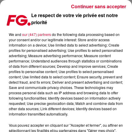
Continuer sans accepter
Le respect de votre vie privée est notre
priorité
GWEN STEFANI : NOUVEAU CLIP AVEC PHARRELL WILLIAMS
We and
our (447) partners
do the following data processing based on
your consent and/or our legitimate interest: Store and/or access
Publié : 4 décembre 2014 à 9h13 par La rédaction
information on a device; Use limited data to select advertising; Create
profiles for personalised advertising; Use profiles to select personalised
advertising; Measure advertising performance; Measure content
performance; Understand audiences through statistics or combinations
of data from different sources; Develop and improve services; Create
profiles to personalise content; Use profiles to select personalised
content; Use limited data to select content; Ensure security, prevent and
detect fraud, and fix errors; Deliver and present advertising and content;
Save and communicate privacy choices. These technologies may
process personal data such as IP address and browsing data to offer
following functionalities: Identify devices based on information actively
requested; Use precise geolocation data; Match and combine data from
other data sources; Link different devices; Identify devices based on
information transmitted automatically.
Vous pouvez accepter en cliquant sur "Accepter et fermer", ou affiner en
sélectionnant les finalités et/ou partenaires dans "Gérer mes choix".