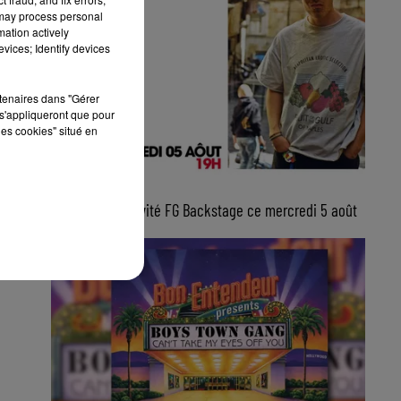
 may process personal
mation actively
vices; Identify devices
rtenaires dans "Gérer
s'appliqueront que pour
les cookies" situé en
5 août 2026
Lucas Sketti, invité FG Backstage ce mercredi 5 août