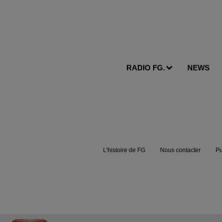
RADIO FG.
NEWS
L'histoire de FG
Nous contacter
Pu