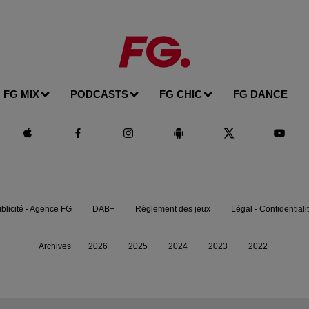
FG MIX
PODCASTS
FG CHIC
FG DANCE
blicité - Agence FG
DAB+
Règlement des jeux
Légal - Confidentiali
Archives
2026
2025
2024
2023
2022