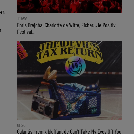
FG
11h56
Boris Brejcha, Charlotte de Witte, Fisher… le Positiv
n
Festival...
8h26
Galantis : remix bluffant de Can’t Take My Eyes Off You