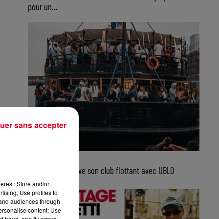
pour un...
uer sans accepter
5 août 2026
Bordeaux retrouve son club flottant avec UBLO
erest: Store and/or
tising; Use profiles to
tand audiences through
personalise content; Use
 fraud, and fix errors;