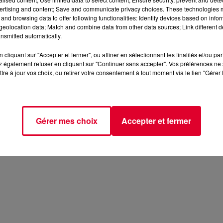
ertising and content; Save and communicate privacy choices. These technologies
and browsing data to offer following functionalities: Identify devices based on infor
eolocation data; Match and combine data from other data sources; Link different de
nsmitted automatically.
cliquant sur "Accepter et fermer", ou affiner en sélectionnant les finalités et/ou pa
 également refuser en cliquant sur "Continuer sans accepter". Vos préférences ne 
tre à jour vos choix, ou retirer votre consentement à tout moment via le lien "Gérer 
Gérer mes choix
Accepter et fermer