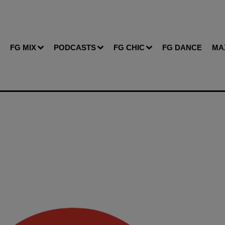
FG MIX
PODCASTS
FG CHIC
FG DANCE
MA