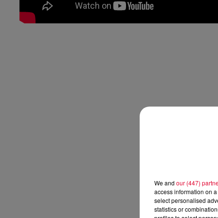
We and
our (447) partn
access information on a 
select personalised ad
statistics or combinatio
profiles to select person