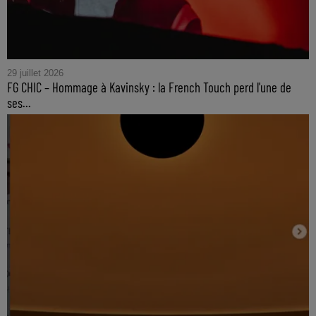
29 juillet 2026
FG CHIC – Hommage à Kavinsky : la French Touch perd l'une de
ses...