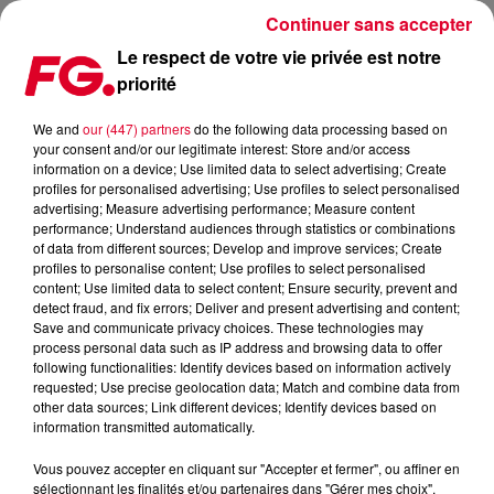
Continuer sans accepter
Le respect de votre vie privée est notre
priorité
« FORCE MAJEUR », LE PREMIER SINGLE DE GASPARD AUGÉ ENFIN DÉVOILÉ !
We and
our (447) partners
do the following data processing based on
your consent and/or our legitimate interest: Store and/or access
Publié : 17 février 2021 à 19h07 par Patrick Urban
information on a device; Use limited data to select advertising; Create
profiles for personalised advertising; Use profiles to select personalised
advertising; Measure advertising performance; Measure content
Pedro Winter, boss du label influent
performance; Understand audiences through statistics or combinations
of data from different sources; Develop and improve services; Create
Ed Banger, a dévoilé, lors d'un set
profiles to personalise content; Use profiles to select personalised
pour Brut.club, l'intégralité de Force
content; Use limited data to select content; Ensure security, prevent and
detect fraud, and fix errors; Deliver and present advertising and content;
Majeur tout nouvel extrait du
Save and communicate privacy choices. These technologies may
prochain album solo de Gaspard
process personal data such as IP address and browsing data to offer
Augé, la moitié de Justice.
following functionalities: Identify devices based on information actively
requested; Use precise geolocation data; Match and combine data from
other data sources; Link different devices; Identify devices based on
information transmitted automatically.
Vous pouvez accepter en cliquant sur "Accepter et fermer", ou affiner en
sélectionnant les finalités et/ou partenaires dans "Gérer mes choix".