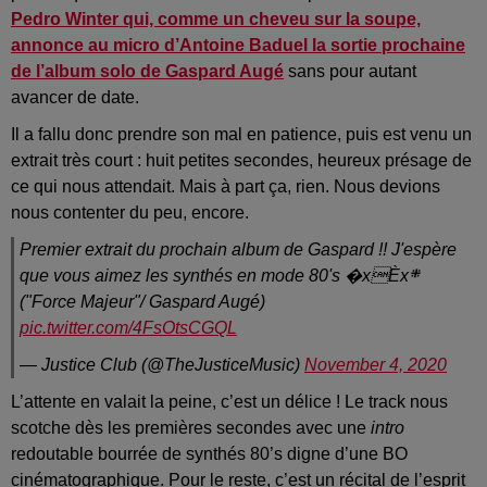
Pedro Winter qui, comme un cheveu sur la soupe,
annonce au micro d’Antoine Baduel la sortie prochaine
de l’album solo de Gaspard Augé
sans pour autant
avancer de date.
Il a fallu donc prendre son mal en patience, puis est venu un
extrait très court : huit petites secondes, heureux présage de
ce qui nous attendait. Mais à part ça, rien. Nous devions
nous contenter du peu, encore.
Premier extrait du prochain album de Gaspard !! J'espère
que vous aimez les synthés en mode 80's �xÈx܍
("Force Majeur"/ Gaspard Augé)
pic.twitter.com/4FsOtsCGQL
— Justice Club (@TheJusticeMusic)
November 4, 2020
L’attente en valait la peine, c’est un délice ! Le track nous
scotche dès les premières secondes avec une
intro
redoutable bourrée de synthés 80’s digne d’une BO
cinématographique. Pour le reste, c’est un récital de l’esprit