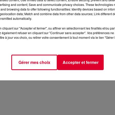
ertising and content; Save and communicate privacy choices. These technologies
and browsing data to offer following functionalities: Identify devices based on infor
eolocation data; Match and combine data from other data sources; Link different de
nsmitted automatically.
cliquant sur "Accepter et fermer", ou affiner en sélectionnant les finalités et/ou pa
 également refuser en cliquant sur "Continuer sans accepter". Vos préférences ne 
tre à jour vos choix, ou retirer votre consentement à tout moment via le lien "Gérer 
Gérer mes choix
Accepter et fermer