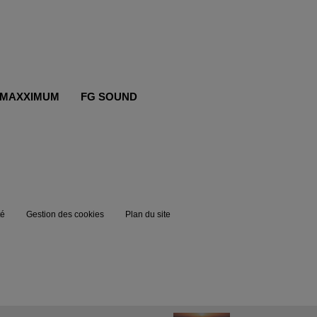
MAXXIMUM
FG SOUND
té
Gestion des cookies
Plan du site