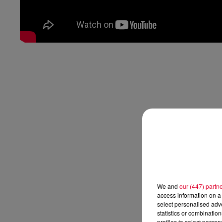
We and
our (447) partn
access information on a 
select personalised ad
statistics or combinatio
profiles to select person