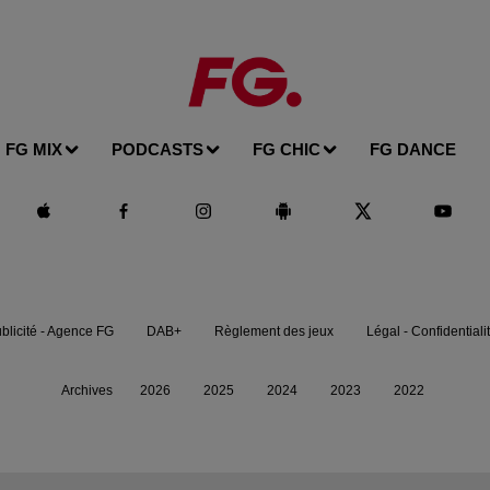
FG MIX
PODCASTS
FG CHIC
FG DANCE
blicité - Agence FG
DAB+
Règlement des jeux
Légal - Confidentiali
Archives
2026
2025
2024
2023
2022