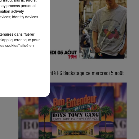
 may process personal
mation actively
vices; Identify devices
rtenaires dans "Gérer
s'appliqueront que pour
les cookies" situé en
5 août 2026
Lucas Sketti, invité FG Backstage ce mercredi 5 août