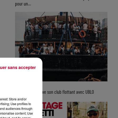
pour un...
uer sans accepter
5 août 2026
Bordeaux retrouve son club flottant avec UBLO
erest: Store and/or
tising; Use profiles to
tand audiences through
personalise content; Use
 fraud, and fix errors;