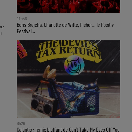
11h56
Boris Brejcha, Charlotte de Witte, Fisher… le Positiv
re
Festival...
t
8h26
Galantis : remix bluffant de Can’t Take My Eyes Off You