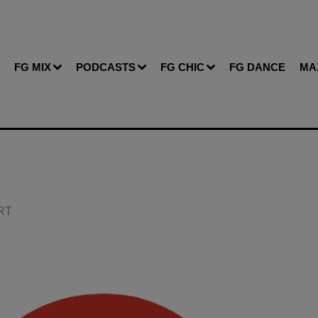
FG MIX
PODCASTS
FG CHIC
FG DANCE
MA
ERT