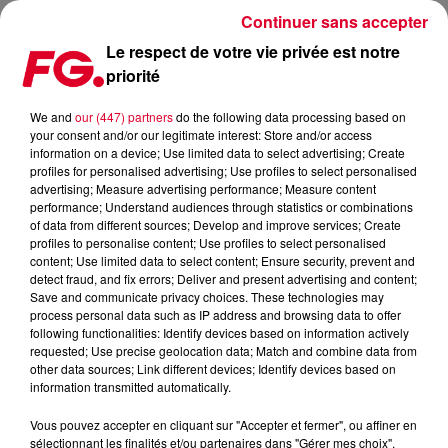
Continuer sans accepter
Le respect de votre vie privée est notre
priorité
FLAURESE DÉVOILE "SAKE OF LUST", SON PREMIER EP SUR CIRCA '99
We and
our (447) partners
do the following data processing based on
your consent and/or our legitimate interest: Store and/or access
Publié : 21 septembre 2020 à 15h26 par Jean-Baptiste
information on a device; Use limited data to select advertising; Create
Blandin
profiles for personalised advertising; Use profiles to select personalised
advertising; Measure advertising performance; Measure content
performance; Understand audiences through statistics or combinations
of data from different sources; Develop and improve services; Create
profiles to personalise content; Use profiles to select personalised
content; Use limited data to select content; Ensure security, prevent and
detect fraud, and fix errors; Deliver and present advertising and content;
Save and communicate privacy choices. These technologies may
process personal data such as IP address and browsing data to offer
following functionalities: Identify devices based on information actively
requested; Use precise geolocation data; Match and combine data from
other data sources; Link different devices; Identify devices based on
information transmitted automatically.
Vous pouvez accepter en cliquant sur "Accepter et fermer", ou affiner en
sélectionnant les finalités et/ou partenaires dans "Gérer mes choix".