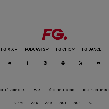
FG MIX
PODCASTS
FG CHIC
FG DANCE
blicité - Agence FG
DAB+
Règlement des jeux
Légal - Confidentiali
Archives
2026
2025
2024
2023
2022