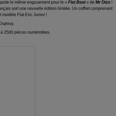
n garde le même engouement pour le «
Flat Beat
» de
Mr Oizo
!
français sort une nouvelle édition limitée. Un coffret comprenant
 modèle Flat Eric Junior !
 Dupouy.
tée à 2500 pièces numérotées.