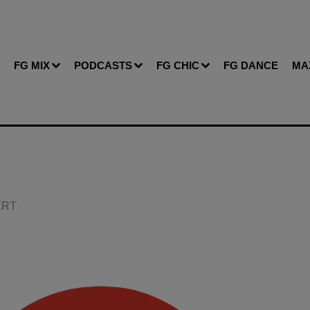
FG MIX
PODCASTS
FG CHIC
FG DANCE
MA
BERT