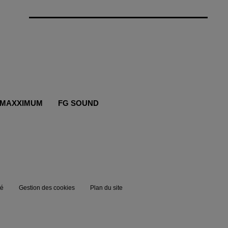
MAXXIMUM
FG SOUND
té
Gestion des cookies
Plan du site