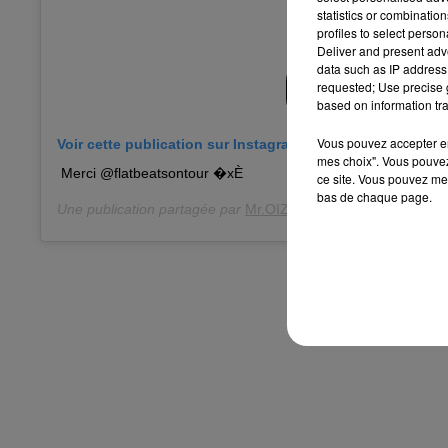
statistics or combinatio
profiles to select person
Deliver and present adv
data such as IP address 
requested; Use precise g
based on information tra
Vous pouvez accepter en 
Voir cette publication sur Instagram
mes choix". Vous pouvez
Merci @flatbeatsontour �xÈ
ce site. Vous pouvez met
bas de chaque page.
Une publication partagée par
Mr.OIZO / Quentin DUPIEUX
(@