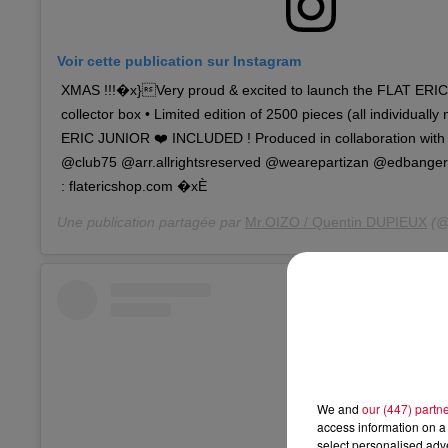
Voir cette publication sur Instagram
XMAS !!!�x}Very proud & excited to launch the FLAT ERIC
collector box • Limited edition of 2500 pieces (all individual
ERIC JUNIOR ❤️ INCLUDED ! Produced in collaboration wit
@club75 @arr.allrightsreserved @wearepartizan @edbang
: flatericshop.com �xÈ
Une publication partagée par
Mr.OIZO / Quentin DUPIEUX
(@
We and
our (447) partn
access information on a 
select personalised ad