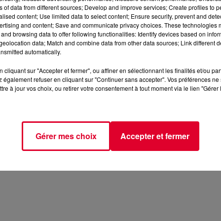
ns of data from different sources; Develop and improve services; Create profiles to 
alised content; Use limited data to select content; Ensure security, prevent and detect
ertising and content; Save and communicate privacy choices. These technologies
and browsing data to offer following functionalities: Identify devices based on infor
eolocation data; Match and combine data from other data sources; Link different de
nsmitted automatically.
cliquant sur "Accepter et fermer", ou affiner en sélectionnant les finalités et/ou pa
 également refuser en cliquant sur "Continuer sans accepter". Vos préférences ne 
tre à jour vos choix, ou retirer votre consentement à tout moment via le lien "Gérer 
mroizo) le
10 Déc. 2019 à 8 :01 PST
Gérer mes choix
Accepter et fermer