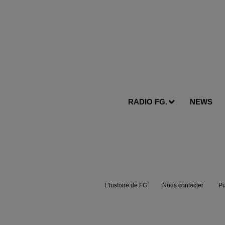
RADIO FG.
NEWS
L'histoire de FG
Nous contacter
Pu