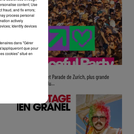
personalise content; Use
 fraud, and fix errors;
 may process personal
mation actively
vices; Identify devices
rtenaires dans "Gérer
s'appliqueront que pour
les cookies" situé en
7 août 2026
Ce samedi, Street Parade de Zurich, plus grande
parade électro du...