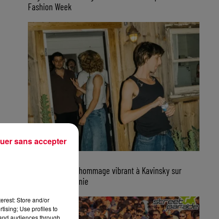
Fashion Week
uer sans accepter
7 août 2026
Parcels rend un hommage vibrant à Kavinsky sur
scène en Californie
erest: Store and/or
tising; Use profiles to
tand audiences through