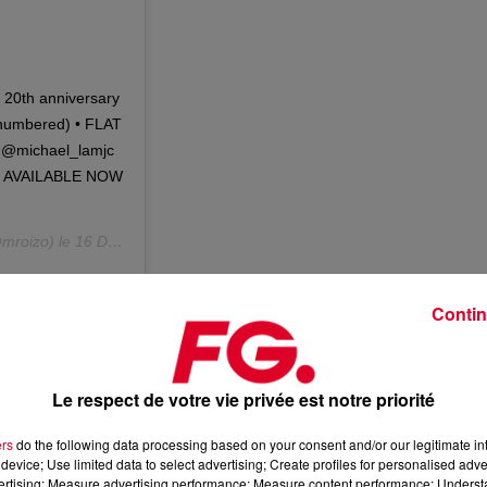
 20th anniversary
ly numbered) • FLAT
h @michael_lamjc
er AVAILABLE NOW
mroizo) le
16 Déc. 2019 à 3 :50 PST
Contin
Le respect de votre vie privée est notre priorité
ers
do the following data processing based on your consent and/or our legitimate int
device; Use limited data to select advertising; Create profiles for personalised adver
vertising; Measure advertising performance; Measure content performance; Unders