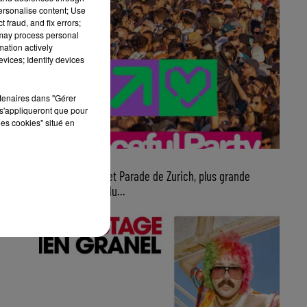
personalise content; Use
 fraud, and fix errors;
 may process personal
mation actively
vices; Identify devices
rtenaires dans "Gérer
s'appliqueront que pour
les cookies" situé en
7 août 2026
Ce samedi, Street Parade de Zurich, plus grande
parade électro du...