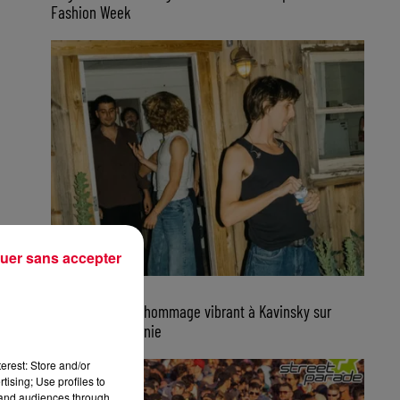
Fashion Week
uer sans accepter
7 août 2026
Parcels rend un hommage vibrant à Kavinsky sur
scène en Californie
erest: Store and/or
tising; Use profiles to
tand audiences through