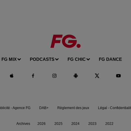
FG MIX
PODCASTS
FG CHIC
FG DANCE
blicité - Agence FG
DAB+
Règlement des jeux
Légal - Confidentiali
Archives
2026
2025
2024
2023
2022