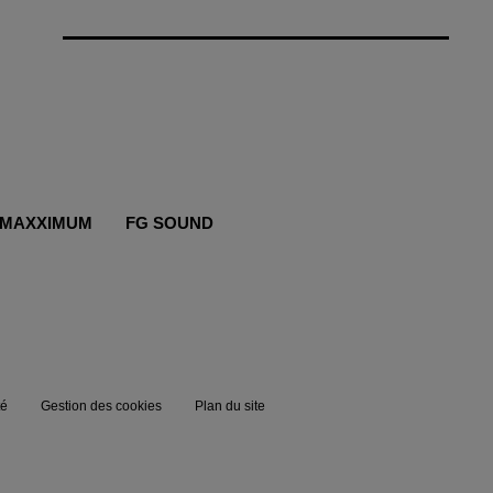
MAXXIMUM
FG SOUND
té
Gestion des cookies
Plan du site