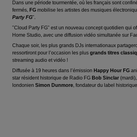
Dans une période tourmentée, où les français sont confinés 
fermés,
FG
mobilise les artistes des musiques électronique
Party FG
".
"Cloud Party FG" est un nouveau concept quotidien qui off
Home Studio, avec une diffusion vidéo simultanée sur F
Chaque soir, les plus grands DJs internationaux partageron
ressortiront pour l’occasion les plus
grands titres classi
streaming audio et vidéo !
Diffusée à 19 heures dans l’émission
Happy Hour FG
an
star résident historique de Radio FG
Bob Sinclar
(mardi)
londonien
Simon Dunmore
, fondateur du label historiqu