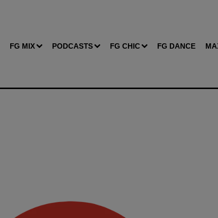
FG MIX
PODCASTS
FG CHIC
FG DANCE
MA