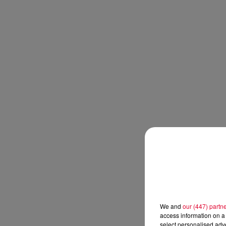
We and
our (447) partn
access information on a 
select personalised ad