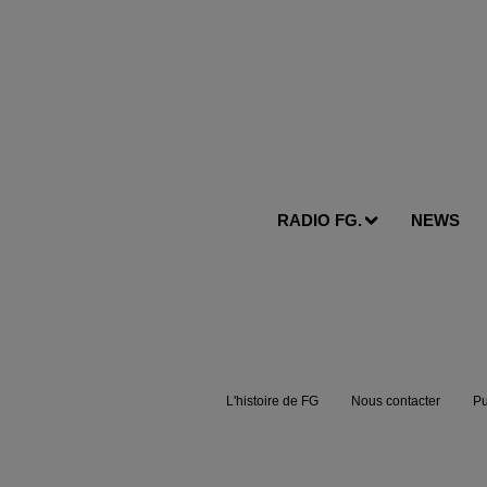
RADIO FG.
NEWS
L'histoire de FG
Nous contacter
Pu