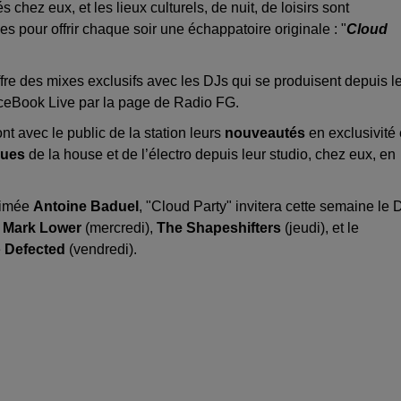
chez eux, et les lieux culturels, de nuit, de loisirs sont
s pour offrir chaque soir une échappatoire originale : "
Cloud
re des mixes exclusifs avec les DJs qui se produisent depuis l
aceBook Live par la page de Radio FG.
t avec le public de la station leurs
nouveautés
en exclusivité 
ques
de la house et de l’électro depuis leur studio, chez eux, en
imée
Antoine Baduel
, "Cloud Party" invitera cette semaine le 
,
Mark Lower
(mercredi),
The Shapeshifters
(jeudi), et le
e
Defected
(vendredi).