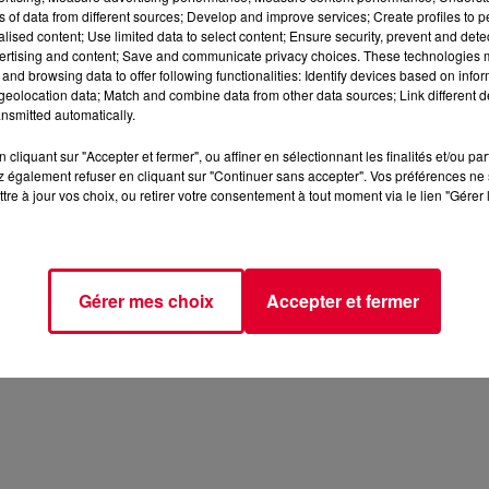
ns of data from different sources; Develop and improve services; Create profiles to 
alised content; Use limited data to select content; Ensure security, prevent and detect
ertising and content; Save and communicate privacy choices. These technologies
and browsing data to offer following functionalities: Identify devices based on infor
eolocation data; Match and combine data from other data sources; Link different de
nsmitted automatically.
cliquant sur "Accepter et fermer", ou affiner en sélectionnant les finalités et/ou pa
 également refuser en cliquant sur "Continuer sans accepter". Vos préférences ne 
tre à jour vos choix, ou retirer votre consentement à tout moment via le lien "Gérer 
Gérer mes choix
Accepter et fermer