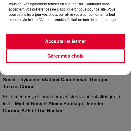
Vous pouvez également refuser en cliquant sur "Continuer sans
accepter". Vos préférences ne s'appliqueront que pour ce site. Vous
pouvez mettre à jour vos choix, ou retirer votre consentement à tout
moment via le lien "Gérer les cookies" situé en bas de chaque page.
Savant mélange de bonnes musiques et de prévention sida,
le
Festival Solidays
est un pilier des festivals français
depuis 21 ans.
Accepter et fermer
L’édition 2019 aura lieu à l'Hippodrome de Longchamp, les
Gérer mes choix
vendredi 21, samedi 22 et dimanche 23 juin.
Jusque-là étaient programmés :
Angèle
et
The Blaze
,
Lomepal
,
Suprême NTM
mais aussi de
Kiddy
Smile
,
Thylacine
,
Vladimir Cauchemar
,
Therapie
Taxi
ou
Corine
...
Et ce mercredi, de nouveaux artistes viennent allonger la
liste :
Myd et Busy P, Aloïse Sauvage, Jennifer
Cardini, AZF et The Hacker.