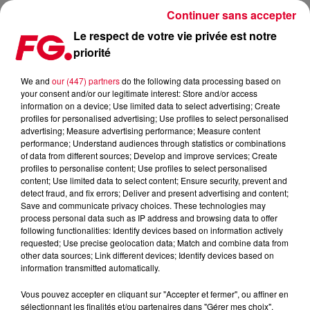
Continuer sans accepter
Le respect de votre vie privée est notre
priorité
FESTIVAL SOLIDAYS, DE NOUVEAUX NOMS ANNONCÉS…
We and
our (447) partners
do the following data processing based on
your consent and/or our legitimate interest: Store and/or access
Publié : 17 avril 2019 à 9h33 par Christophe HUBERT
information on a device; Use limited data to select advertising; Create
profiles for personalised advertising; Use profiles to select personalised
advertising; Measure advertising performance; Measure content
performance; Understand audiences through statistics or combinations
of data from different sources; Develop and improve services; Create
profiles to personalise content; Use profiles to select personalised
content; Use limited data to select content; Ensure security, prevent and
detect fraud, and fix errors; Deliver and present advertising and content;
Save and communicate privacy choices. These technologies may
process personal data such as IP address and browsing data to offer
following functionalities: Identify devices based on information actively
requested; Use precise geolocation data; Match and combine data from
other data sources; Link different devices; Identify devices based on
information transmitted automatically.
Vous pouvez accepter en cliquant sur "Accepter et fermer", ou affiner en
sélectionnant les finalités et/ou partenaires dans "Gérer mes choix".