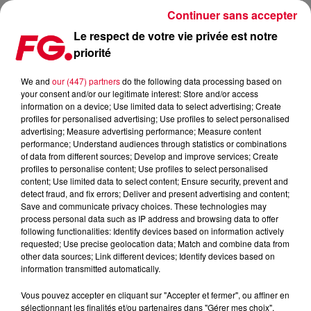
Continuer sans accepter
Le respect de votre vie privée est notre
priorité
FESTIVAL DÉTONATION
We and
our (447) partners
do the following data processing based on
your consent and/or our legitimate interest: Store and/or access
Publié : 25 septembre 2019 à 17h35 par Jean-Baptiste
information on a device; Use limited data to select advertising; Create
Blandin
profiles for personalised advertising; Use profiles to select personalised
advertising; Measure advertising performance; Measure content
performance; Understand audiences through statistics or combinations
of data from different sources; Develop and improve services; Create
profiles to personalise content; Use profiles to select personalised
content; Use limited data to select content; Ensure security, prevent and
detect fraud, and fix errors; Deliver and present advertising and content;
Save and communicate privacy choices. These technologies may
process personal data such as IP address and browsing data to offer
following functionalities: Identify devices based on information actively
requested; Use precise geolocation data; Match and combine data from
other data sources; Link different devices; Identify devices based on
information transmitted automatically.
Vous pouvez accepter en cliquant sur "Accepter et fermer", ou affiner en
sélectionnant les finalités et/ou partenaires dans "Gérer mes choix".