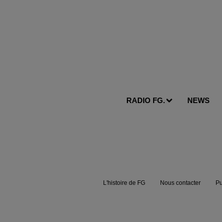
RADIO FG.
NEWS
L'histoire de FG
Nous contacter
Pu