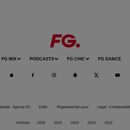
FG MIX
PODCASTS
FG CHIC
FG DANCE
blicité - Agence FG
DAB+
Règlement des jeux
Légal - Confidentiali
Archives
2026
2025
2024
2023
2022