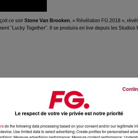
çoit ce soir
Stone Van Brooken
, « Révélation FG 2018 », révé
nt "Lucky Together". Il se produira en live depuis les Studios 
Contin
Le respect de votre vie privée est notre priorité
ers
do the following data processing based on your consent and/or our legitimate int
device; Use limited data to select advertising; Create profiles for personalised adver
vertising; Measure advertising performance; Measure content performance; Unders