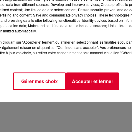
ns of data from different sources; Develop and improve services; Create profiles to 
alised content; Use limited data to select content; Ensure security, prevent and detect
ertising and content; Save and communicate privacy choices. These technologies
and browsing data to offer following functionalities: Identify devices based on infor
eolocation data; Match and combine data from other data sources; Link different de
nsmitted automatically.
cliquant sur "Accepter et fermer", ou affiner en sélectionnant les finalités et/ou pa
 également refuser en cliquant sur "Continuer sans accepter". Vos préférences ne 
tre à jour vos choix, ou retirer votre consentement à tout moment via le lien "Gérer 
Gérer mes choix
Accepter et fermer