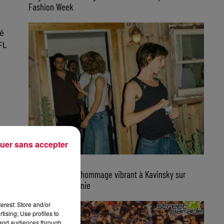
Fashion Week
lé
FL
uer sans accepter
7 août 2026
Parcels rend un hommage vibrant à Kavinsky sur
scène en Californie
erest: Store and/or
tising; Use profiles to
tand audiences through