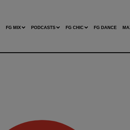
FG MIX
PODCASTS
FG CHIC
FG DANCE
MA