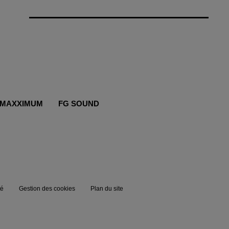
MAXXIMUM
FG SOUND
té
Gestion des cookies
Plan du site