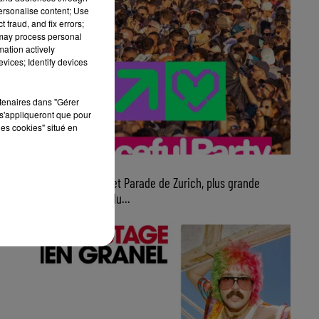
personalise content; Use
 fraud, and fix errors;
 may process personal
mation actively
vices; Identify devices
rtenaires dans "Gérer
s'appliqueront que pour
les cookies" situé en
7 août 2026
Ce samedi, Street Parade de Zurich, plus grande
parade électro du...