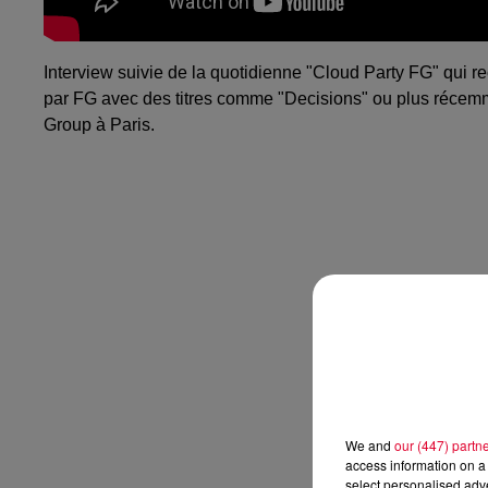
Interview suivie de la quotidienne "Cloud Party FG" qui re
par FG avec des titres comme "Decisions" ou plus récemme
Group à Paris.
We and
our (447) partn
access information on a 
select personalised ad