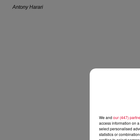
Antony Harari
We and
our (447) partn
access information on a 
select personalised ad
statistics or combinatio
profiles to select person