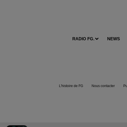
RADIO FG.
NEWS
L'histoire de FG
Nous contacter
Pu