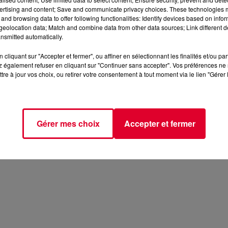
ertising and content; Save and communicate privacy choices. These technologies
and browsing data to offer following functionalities: Identify devices based on infor
eolocation data; Match and combine data from other data sources; Link different de
nsmitted automatically.
cliquant sur "Accepter et fermer", ou affiner en sélectionnant les finalités et/ou pa
 également refuser en cliquant sur "Continuer sans accepter". Vos préférences ne 
tre à jour vos choix, ou retirer votre consentement à tout moment via le lien "Gérer 
Gérer mes choix
Accepter et fermer