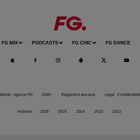
FG MIX
PODCASTS
FG CHIC
FG DANCE
blicité - Agence FG
DAB+
Règlement des jeux
Légal - Confidentiali
Archives
2026
2025
2024
2023
2022