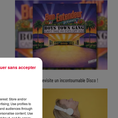
uer sans accepter
5 août 2026
Bon Entendeur revisite un incontournable Disco !
erest: Store and/or
tising; Use profiles to
tand audiences through
personalise content; Use
 fraud, and fix errors;