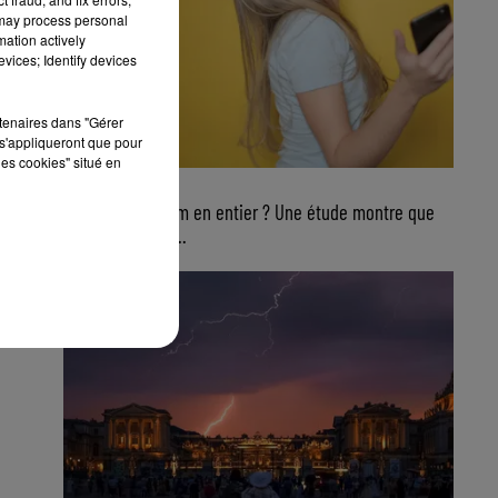
 may process personal
mation actively
vices; Identify devices
rtenaires dans "Gérer
s'appliqueront que pour
les cookies" situé en
4 août 2026
Ecouter un album en entier ? Une étude montre que
ce n’est plus du...