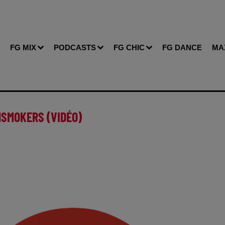
FG MIX
PODCASTS
FG CHIC
FG DANCE
MA
NSMOKERS (VIDÉO)