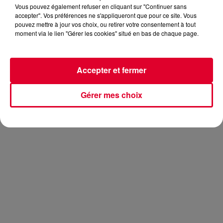
Vous pouvez également refuser en cliquant sur "Continuer sans
accepter". Vos préférences ne s'appliqueront que pour ce site. Vous
pouvez mettre à jour vos choix, ou retirer votre consentement à tout
moment via le lien "Gérer les cookies" situé en bas de chaque page.
Avant la sortie de son album
With You
en novembre
prochain, le DJ australien sort aujourd’hui son dernier
morceau intitulé
Unbreakable
. Sur ce dernier, on retrouve
Accepter et fermer
Sam Martin
, interprète et co-auteur de
Lovers on the Sun
de
David Guetta
.
Gérer mes choix