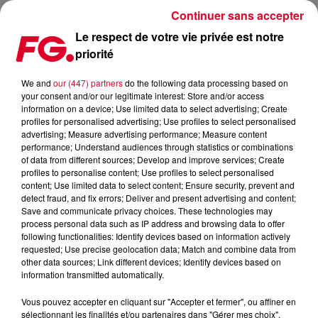
Continuer sans accepter
Le respect de votre vie privée est notre
priorité
DIRTY SOUTH : NOUVEAU TITRE
We and
our (447) partners
do the following data processing based on
your consent and/or our legitimate interest: Store and/or access
Publié : 19 août 2014 à 9h28 par La rédaction
information on a device; Use limited data to select advertising; Create
profiles for personalised advertising; Use profiles to select personalised
advertising; Measure advertising performance; Measure content
performance; Understand audiences through statistics or combinations
of data from different sources; Develop and improve services; Create
profiles to personalise content; Use profiles to select personalised
content; Use limited data to select content; Ensure security, prevent and
detect fraud, and fix errors; Deliver and present advertising and content;
Save and communicate privacy choices. These technologies may
process personal data such as IP address and browsing data to offer
following functionalities: Identify devices based on information actively
requested; Use precise geolocation data; Match and combine data from
other data sources; Link different devices; Identify devices based on
information transmitted automatically.
Vous pouvez accepter en cliquant sur "Accepter et fermer", ou affiner en
sélectionnant les finalités et/ou partenaires dans "Gérer mes choix".