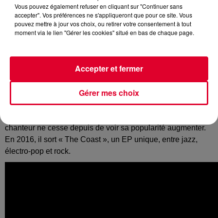
Vous pouvez également refuser en cliquant sur "Continuer sans
accepter". Vos préférences ne s'appliqueront que pour ce site. Vous
pouvez mettre à jour vos choix, ou retirer votre consentement à tout
moment via le lien "Gérer les cookies" situé en bas de chaque page.
Pour présenter son nouvel EP « The City », Kazy Lambist a
choisi de mettre en avant sa chanson « Love Song ». Loin
des sentiers battus de l’électro, l’artiste français se
Accepter et fermer
démarque avec une musique planante et puisant son
essence dans les années 80.
Gérer mes choix
Originaire de Montpellier, l’artiste d’une vingtaine d’années
représente tout ce qui fonctionne dans la musique française.
Lauréat du prix du public lors des Inrocks Lab en 2015, le
chanteur ne cesse depuis de voir sa popularité augmenter.
En 2016, il sort « The Coast », un EP unique, entre jazz,
électro-pop et rock.