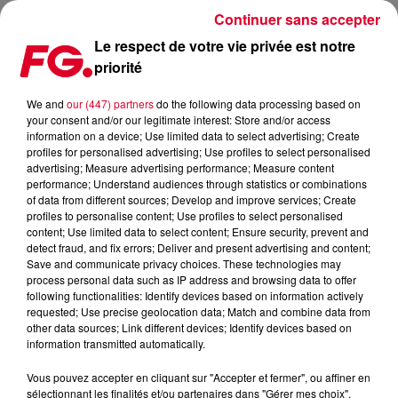
Continuer sans accepter
Le respect de votre vie privée est notre
priorité
DECOUVERTE : KAZY LAMBIST
We and
our (447) partners
do the following data processing based on
your consent and/or our legitimate interest: Store and/or access
Publié : 14 mars 2018 à 6h00 par La rédaction
information on a device; Use limited data to select advertising; Create
profiles for personalised advertising; Use profiles to select personalised
advertising; Measure advertising performance; Measure content
performance; Understand audiences through statistics or combinations
of data from different sources; Develop and improve services; Create
profiles to personalise content; Use profiles to select personalised
content; Use limited data to select content; Ensure security, prevent and
detect fraud, and fix errors; Deliver and present advertising and content;
Save and communicate privacy choices. These technologies may
process personal data such as IP address and browsing data to offer
following functionalities: Identify devices based on information actively
requested; Use precise geolocation data; Match and combine data from
other data sources; Link different devices; Identify devices based on
information transmitted automatically.
Vous pouvez accepter en cliquant sur "Accepter et fermer", ou affiner en
sélectionnant les finalités et/ou partenaires dans "Gérer mes choix".