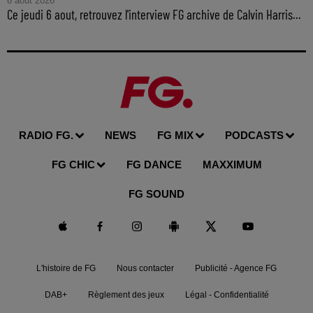
6 août 2026
Ce jeudi 6 aout, retrouvez l'interview FG archive de Calvin Harris...
RADIO FG.
NEWS
FG MIX
PODCASTS
FG CHIC
FG DANCE
MAXXIMUM
FG SOUND
L'histoire de FG
Nous contacter
Publicité - Agence FG
DAB+
Règlement des jeux
Légal - Confidentialité