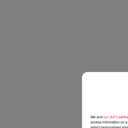
We and
our (447) partn
access information on a 
select personalised ad