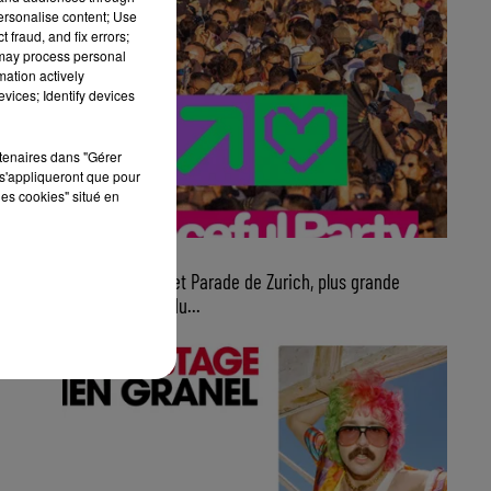
personalise content; Use
 fraud, and fix errors;
 may process personal
mation actively
vices; Identify devices
rtenaires dans "Gérer
s'appliqueront que pour
les cookies" situé en
7 août 2026
Ce samedi, Street Parade de Zurich, plus grande
parade électro du...