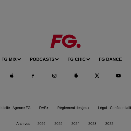
FG MIX
PODCASTS
FG CHIC
FG DANCE
blicité - Agence FG
DAB+
Règlement des jeux
Légal - Confidentiali
Archives
2026
2025
2024
2023
2022