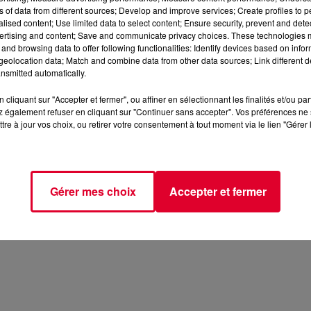
ns of data from different sources; Develop and improve services; Create profiles to 
alised content; Use limited data to select content; Ensure security, prevent and detect
ertising and content; Save and communicate privacy choices. These technologies
and browsing data to offer following functionalities: Identify devices based on infor
eolocation data; Match and combine data from other data sources; Link different de
nsmitted automatically.
cliquant sur "Accepter et fermer", ou affiner en sélectionnant les finalités et/ou pa
 également refuser en cliquant sur "Continuer sans accepter". Vos préférences ne 
tre à jour vos choix, ou retirer votre consentement à tout moment via le lien "Gérer 
Gérer mes choix
Accepter et fermer