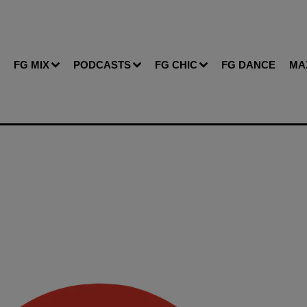
FG MIX
PODCASTS
FG CHIC
FG DANCE
MA