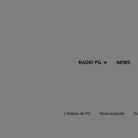
RADIO FG.
NEWS
L'histoire de FG
Nous contacter
Pu