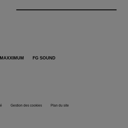
MAXXIMUM
FG SOUND
té
Gestion des cookies
Plan du site