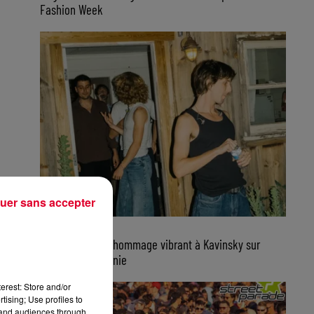
Fashion Week
uer sans accepter
7 août 2026
Parcels rend un hommage vibrant à Kavinsky sur
scène en Californie
erest: Store and/or
tising; Use profiles to
tand audiences through