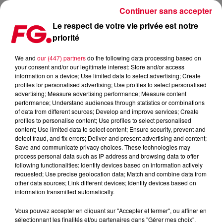
Continuer sans accepter
Le respect de votre vie privée est notre
priorité
DE L’INÉDIT POUR LES CHAINSMOKERS
We and
our (447) partners
do the following data processing based on
your consent and/or our legitimate interest: Store and/or access
Publié : 14 février 2018 à 11h01 par La rédaction
information on a device; Use limited data to select advertising; Create
profiles for personalised advertising; Use profiles to select personalised
advertising; Measure advertising performance; Measure content
performance; Understand audiences through statistics or combinations
of data from different sources; Develop and improve services; Create
profiles to personalise content; Use profiles to select personalised
content; Use limited data to select content; Ensure security, prevent and
detect fraud, and fix errors; Deliver and present advertising and content;
Save and communicate privacy choices. These technologies may
process personal data such as IP address and browsing data to offer
following functionalities: Identify devices based on information actively
requested; Use precise geolocation data; Match and combine data from
other data sources; Link different devices; Identify devices based on
information transmitted automatically.
Vous pouvez accepter en cliquant sur "Accepter et fermer", ou affiner en
sélectionnant les finalités et/ou partenaires dans "Gérer mes choix".