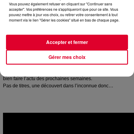
Vous pouvez également refuser en cliquant sur "Continuer sans
accepter". Vos préférences ne s'appliqueront que pour ce site. Vous
pouvez mettre à jour vos choix, ou retirer votre consentement à tout
moment via le lien "Gérer les cookies" situé en bas de chaque page.
Le duo américain
The Chainsmokers
est en ce moment en
pleine tournée européenne «
Euro Memories… Do Not
Open Tour
».
Accepter et fermer
D’ailleurs après les pays de l’est, le duo se rapproche de
Gérer mes choix
nous, a tel point qu’il jouera à Paris le 20 février prochain. Et
au risque de vous spoiler le concert, voici une vidéo qui
dévoile des morceaux inédits, jamais sortis et qui pourraient
bien faire l’actu des prochaines semaines.
Pas de titres, une découvert dans l’inconnue donc…