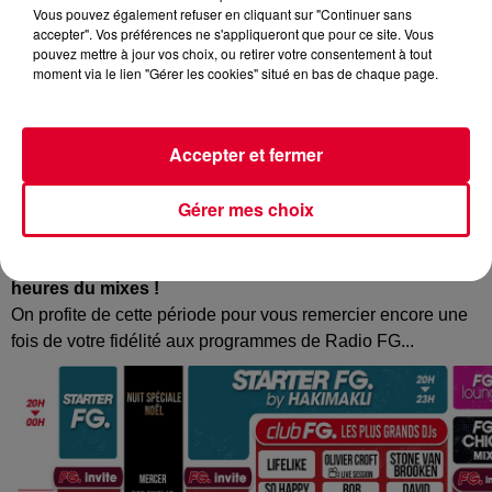
Vous pouvez également refuser en cliquant sur "Continuer sans
accepter". Vos préférences ne s'appliqueront que pour ce site. Vous
pouvez mettre à jour vos choix, ou retirer votre consentement à tout
moment via le lien "Gérer les cookies" situé en bas de chaque page.
Pas question de ne pas finir l'année en musique et de belle
manière. Pour
cette soirée du 24 décembre
, veille de Noël
et du nouvel An le 31 décembre, nous vous proposons
des
Accepter et fermer
Nuits Spéciales avec une superbe sélection de DJs
dont David Guetta, Mercer, Purple Disco Machine, Bob
Gérer mes choix
Sinclar, Todd Terry, Jax Jones, Claptone, Joe Stone et bien
d'autres...
Dès 23H, FG vous offre les meilleurs DJs House et sept
heures du mixes !
On profite de cette période pour vous remercier encore une
fois de votre fidélité aux programmes de Radio FG...