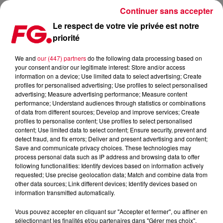
Continuer sans accepter
Le respect de votre vie privée est notre
priorité
DE BELLES FÊTES DE FIN D'ANNÉE AVEC FG !
We and
our (447) partners
do the following data processing based on
your consent and/or our legitimate interest: Store and/or access
Publié : 24 décembre 2019 à 6h52 par Antony Harari
information on a device; Use limited data to select advertising; Create
profiles for personalised advertising; Use profiles to select personalised
advertising; Measure advertising performance; Measure content
performance; Understand audiences through statistics or combinations
of data from different sources; Develop and improve services; Create
profiles to personalise content; Use profiles to select personalised
content; Use limited data to select content; Ensure security, prevent and
detect fraud, and fix errors; Deliver and present advertising and content;
Save and communicate privacy choices. These technologies may
process personal data such as IP address and browsing data to offer
following functionalities: Identify devices based on information actively
requested; Use precise geolocation data; Match and combine data from
other data sources; Link different devices; Identify devices based on
information transmitted automatically.
Vous pouvez accepter en cliquant sur "Accepter et fermer", ou affiner en
sélectionnant les finalités et/ou partenaires dans "Gérer mes choix".