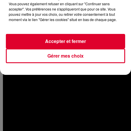
Vous pouvez également refuser en cliquant sur "Continuer sans
accepter". Vos préférences ne s'appliqueront que pour ce site. Vous
pouvez mettre à jour vos choix, ou retirer votre consentement à tout
moment via le lien "Gérer les cookies" situé en bas de chaque page.
Cet été,
David Guetta
a sorti trois nouveaux singles ! Parmi
eux, et sans doute le plus remarqué, il y a
Thing For You
en
Accepter et fermer
collaboration avec un autre grand DJ français
Martin
Solveig
. Et si l'on reparle de ce titre aujourd'hui, c'est suite à
la sortie du nouveau clip de
Thing For You
. Une occasion de
Gérer mes choix
plus de savourer cette track très réussie...