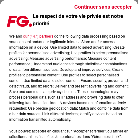
Continuer sans accepter
Le respect de votre vie privée est notre
priorité
DAVID GUETTA & MARTIN SOLVEIG : UN CLIP POUR THING FOR
YOU
We and
our (447) partners
do the following data processing based on
your consent and/or our legitimate interest: Store and/or access
information on a device; Use limited data to select advertising; Create
Publié : 2 septembre 2019 à 5h54 par Antony Harari
profiles for personalised advertising; Use profiles to select personalised
advertising; Measure advertising performance; Measure content
performance; Understand audiences through statistics or combinations
of data from different sources; Develop and improve services; Create
profiles to personalise content; Use profiles to select personalised
content; Use limited data to select content; Ensure security, prevent and
detect fraud, and fix errors; Deliver and present advertising and content;
Save and communicate privacy choices. These technologies may
process personal data such as IP address and browsing data to offer
following functionalities: Identify devices based on information actively
requested; Use precise geolocation data; Match and combine data from
other data sources; Link different devices; Identify devices based on
information transmitted automatically.
Vous pouvez accepter en cliquant sur "Accepter et fermer", ou affiner en
sélectionnant les finalités et/ou partenaires dans "Gérer mes choix".