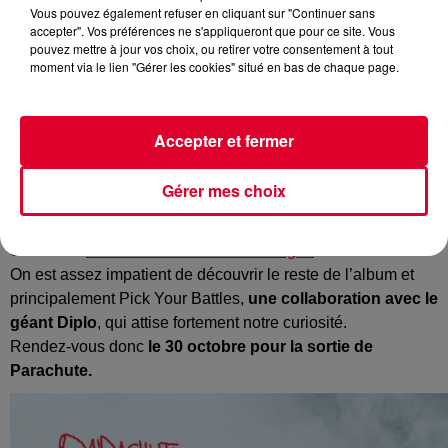
Vous pouvez également refuser en cliquant sur "Continuer sans
accepter". Vos préférences ne s'appliqueront que pour ce site. Vous
pouvez mettre à jour vos choix, ou retirer votre consentement à tout
moment via le lien "Gérer les cookies" situé en bas de chaque page.
Le jeune producteur français s’apprête à sortir son deuxième
opus, après le magnifique
Presence
.
Et
Petit Biscuit
a dévoilé plusieurs informations hier sur ses
Accepter et fermer
réseaux sociaux, notamment la date de sortie : le 30 octobre
2020.
Gérer mes choix
Ce nouvel album aura pour nom
Parachute
et contiendra
neuf tracks, dont les singles déjà sortis
I Leave Again
avec
Shallou et
le dernier
Drivin Thru The Night
.
On est assez impatient de découvrir le reste de l’album et
principalement Pick Your Battles,
une collaboration avec le
géant Diplo
, qui attise fortement notre curiosité.
Rendez-vous donc
le 30 octobre pour la sortie de
Parachute.