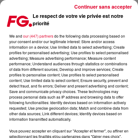
Continuer sans accepter
Le respect de votre vie privée est notre
priorité
DATE DE SORTIE, NOM, TRACKLIST : TOUT SAVOIR SUR LE NOUVEL ALBUM
DE PETIT BISCUIT !
We and
our (447) partners
do the following data processing based on
your consent and/or our legitimate interest: Store and/or access
information on a device; Use limited data to select advertising; Create
Publié : 1er octobre 2020 à 6h38 par Antony Harari
profiles for personalised advertising; Use profiles to select personalised
advertising; Measure advertising performance; Measure content
performance; Understand audiences through statistics or combinations
of data from different sources; Develop and improve services; Create
profiles to personalise content; Use profiles to select personalised
content; Use limited data to select content; Ensure security, prevent and
detect fraud, and fix errors; Deliver and present advertising and content;
Save and communicate privacy choices. These technologies may
process personal data such as IP address and browsing data to offer
following functionalities: Identify devices based on information actively
requested; Use precise geolocation data; Match and combine data from
other data sources; Link different devices; Identify devices based on
information transmitted automatically.
Vous pouvez accepter en cliquant sur "Accepter et fermer", ou affiner en
sélectionnant les finalités et/ou partenaires dans "Gérer mes choix".