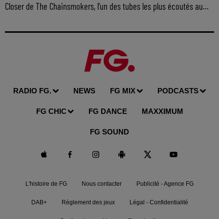
Closer de The Chainsmokers, l’un des tubes les plus écoutés au...
RADIO FG.
NEWS
FG MIX
PODCASTS
FG CHIC
FG DANCE
MAXXIMUM
FG SOUND
L'histoire de FG
Nous contacter
Publicité - Agence FG
DAB+
Règlement des jeux
Légal - Confidentialité