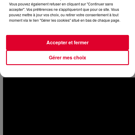
Vous pouvez également refuser en cliquant sur "Continuer sans
accepter". Vos préférences ne s'appliqueront que pour ce site. Vous
pouvez mettre à jour vos choix, ou retirer votre consentement à tout
moment via le lien "Gérer les cookies" situé en bas de chaque page.
Il fait sans aucun doute partie des titres qui ont dernièrement
attiré notre attention.
Sorti avant l'été sur Spinnin’ Records,
Together
n'est pas le
Accepter et fermer
plus récent mais bien
le plus abouti des dernières tracks
du duo hollandais Redondo
.
Gérer mes choix
Un style plutôt Club/Tech House
qui fonctionne à
merveille pour un résultat prenant et un vocal assez efficace.