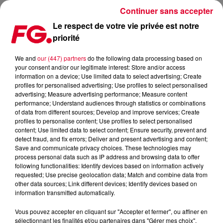
Continuer sans accepter
Le respect de votre vie privée est notre
priorité
COUP DE COEUR FG : 'TOGETHER' DE REDONDO
We and
our (447) partners
do the following data processing based on
your consent and/or our legitimate interest: Store and/or access
Publié : 15 octobre 2020 à 5h37 par Antony Harari
information on a device; Use limited data to select advertising; Create
profiles for personalised advertising; Use profiles to select personalised
advertising; Measure advertising performance; Measure content
performance; Understand audiences through statistics or combinations
of data from different sources; Develop and improve services; Create
profiles to personalise content; Use profiles to select personalised
content; Use limited data to select content; Ensure security, prevent and
detect fraud, and fix errors; Deliver and present advertising and content;
Save and communicate privacy choices. These technologies may
process personal data such as IP address and browsing data to offer
following functionalities: Identify devices based on information actively
requested; Use precise geolocation data; Match and combine data from
other data sources; Link different devices; Identify devices based on
information transmitted automatically.
Vous pouvez accepter en cliquant sur "Accepter et fermer", ou affiner en
sélectionnant les finalités et/ou partenaires dans "Gérer mes choix".