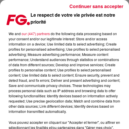
Continuer sans accepter
Le respect de votre vie privée est notre
priorité
COUP DE CŒUR : FILOUS
We and
our (447) partners
do the following data processing based on
your consent and/or our legitimate interest: Store and/or access
Publié : 18 février 2016 à 11h26 par La rédaction
information on a device; Use limited data to select advertising; Create
profiles for personalised advertising; Use profiles to select personalised
advertising; Measure advertising performance; Measure content
performance; Understand audiences through statistics or combinations
of data from different sources; Develop and improve services; Create
profiles to personalise content; Use profiles to select personalised
content; Use limited data to select content; Ensure security, prevent and
detect fraud, and fix errors; Deliver and present advertising and content;
Save and communicate privacy choices. These technologies may
process personal data such as IP address and browsing data to offer
following functionalities: Identify devices based on information actively
requested; Use precise geolocation data; Match and combine data from
other data sources; Link different devices; Identify devices based on
information transmitted automatically.
Vous pouvez accepter en cliquant sur "Accepter et fermer", ou affiner en
sélectionnant les finalités et/ou partenaires dans "Gérer mes choix".