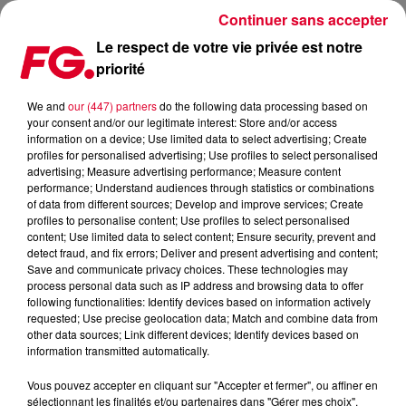
Continuer sans accepter
Le respect de votre vie privée est notre
priorité
COUP DE CŒUR FG : NATHAN C REMIXE 'LET YOU KNOW' DE
FLUME ET LONDON GRAMMAR
We and
our (447) partners
do the following data processing based on
your consent and/or our legitimate interest: Store and/or access
information on a device; Use limited data to select advertising; Create
Publié : 8 novembre 2019 à 6h40 par Antony Harari
profiles for personalised advertising; Use profiles to select personalised
advertising; Measure advertising performance; Measure content
performance; Understand audiences through statistics or combinations
of data from different sources; Develop and improve services; Create
profiles to personalise content; Use profiles to select personalised
content; Use limited data to select content; Ensure security, prevent and
detect fraud, and fix errors; Deliver and present advertising and content;
Save and communicate privacy choices. These technologies may
process personal data such as IP address and browsing data to offer
following functionalities: Identify devices based on information actively
requested; Use precise geolocation data; Match and combine data from
other data sources; Link different devices; Identify devices based on
information transmitted automatically.
Vous pouvez accepter en cliquant sur "Accepter et fermer", ou affiner en
sélectionnant les finalités et/ou partenaires dans "Gérer mes choix".