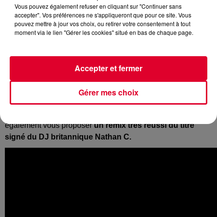
Vous pouvez également refuser en cliquant sur "Continuer sans
accepter". Vos préférences ne s'appliqueront que pour ce site. Vous
pouvez mettre à jour vos choix, ou retirer votre consentement à tout
moment via le lien "Gérer les cookies" situé en bas de chaque page.
Vous faites peut-être partie de ceux qui ont eu la chance,
comme nous, de voir
Flume
il y a quelques jours à Paris ou
Accepter et fermer
à Toulouse. L'Australien qui est bel et bien de retour avec
une tournée depuis plusieurs mois et aussi de nouveaux
titres. Parmi ces derniers, il y a l’excellent
Let You Know
en
Gérer mes choix
collaboration avec London Grammar
,
dont la voix donne
une dimension sublime au morceau. Mais on souhaite
également vous proposer
un remix très réussi du titre
signé du DJ britannique Nathan C.