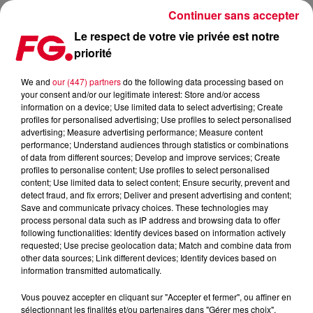
Continuer sans accepter
Le respect de votre vie privée est notre
priorité
COUP DE CŒUR FG: ‘FREE WOMAN’ DE LADY GAGA
We and
our (447) partners
do the following data processing based on
your consent and/or our legitimate interest: Store and/or access
Publié : 11 mai 2021 à 5h22 par Antony Harari
information on a device; Use limited data to select advertising; Create
profiles for personalised advertising; Use profiles to select personalised
advertising; Measure advertising performance; Measure content
performance; Understand audiences through statistics or combinations
of data from different sources; Develop and improve services; Create
profiles to personalise content; Use profiles to select personalised
content; Use limited data to select content; Ensure security, prevent and
detect fraud, and fix errors; Deliver and present advertising and content;
Save and communicate privacy choices. These technologies may
process personal data such as IP address and browsing data to offer
following functionalities: Identify devices based on information actively
requested; Use precise geolocation data; Match and combine data from
other data sources; Link different devices; Identify devices based on
information transmitted automatically.
Vous pouvez accepter en cliquant sur "Accepter et fermer", ou affiner en
sélectionnant les finalités et/ou partenaires dans "Gérer mes choix".
Crédit :
Facebook Officiel Lady Gaga