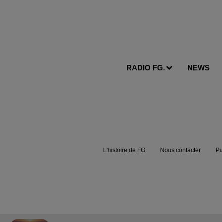
RADIO FG.
NEWS
L'histoire de FG
Nous contacter
Pu