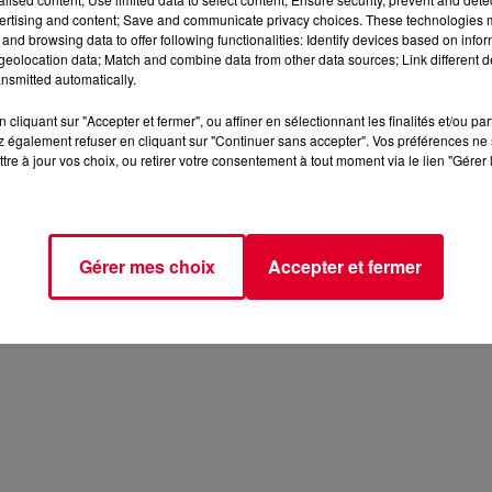
ertising and content; Save and communicate privacy choices. These technologies
and browsing data to offer following functionalities: Identify devices based on infor
eolocation data; Match and combine data from other data sources; Link different de
nsmitted automatically.
cliquant sur "Accepter et fermer", ou affiner en sélectionnant les finalités et/ou pa
 également refuser en cliquant sur "Continuer sans accepter". Vos préférences ne 
tre à jour vos choix, ou retirer votre consentement à tout moment via le lien "Gérer 
Gérer mes choix
Accepter et fermer