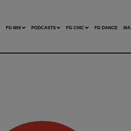
FG MIX
PODCASTS
FG CHIC
FG DANCE
MA