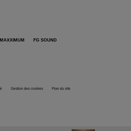
MAXXIMUM
FG SOUND
té
Gestion des cookies
Plan du site