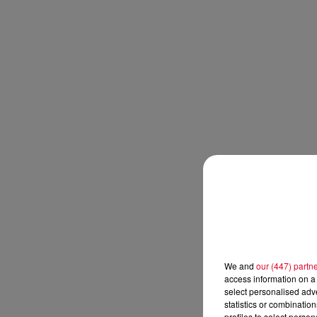
We and
our (447) partn
access information on a 
select personalised ad
statistics or combinatio
profiles to select person