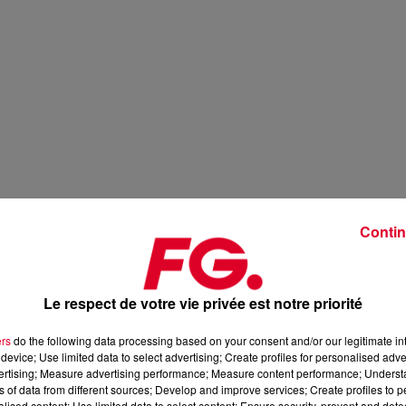
Contin
Le respect de votre vie privée est notre priorité
ers
do the following data processing based on your consent and/or our legitimate int
device; Use limited data to select advertising; Create profiles for personalised adver
vertising; Measure advertising performance; Measure content performance; Unders
ns of data from different sources; Develop and improve services; Create profiles to 
alised content; Use limited data to select content; Ensure security, prevent and detect