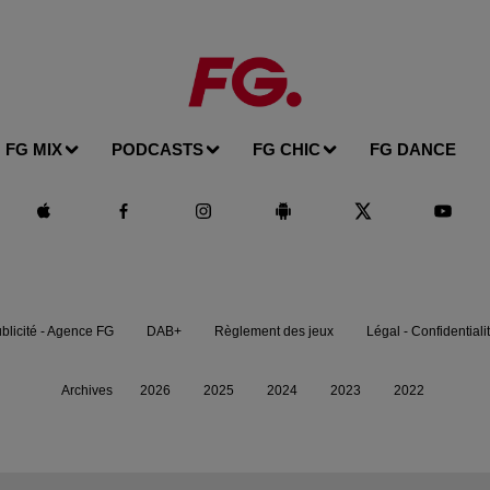
FG MIX
PODCASTS
FG CHIC
FG DANCE
blicité - Agence FG
DAB+
Règlement des jeux
Légal - Confidentiali
Archives
2026
2025
2024
2023
2022