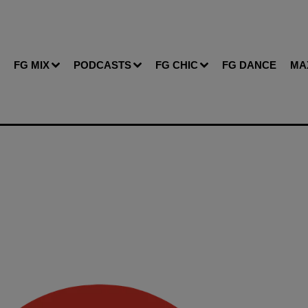
FG MIX
PODCASTS
FG CHIC
FG DANCE
MA