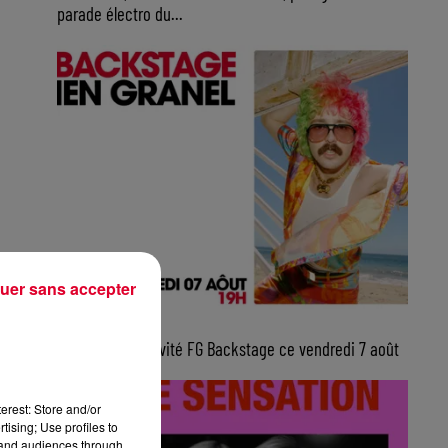
parade électro du...
uer sans accepter
10h00
Julien Granel, invité FG Backstage ce vendredi 7 août
erest: Store and/or
tising; Use profiles to
tand audiences through