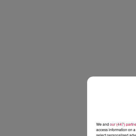
We and
our (447) partn
access information on a 
select personalised ad