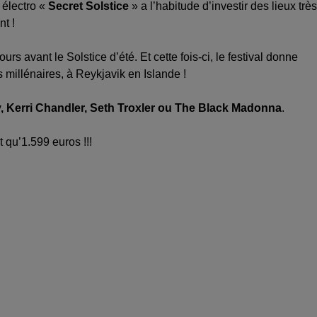
l électro «
Secret Solstice
» a l’habitude d’investir des lieux très
nt !
rs avant le Solstice d’été. Et cette fois-ci, le festival donne
s millénaires, à Reykjavik en Islande !
, Kerri Chandler, Seth Troxler ou The Black Madonna
.
t qu’1.599 euros !!!