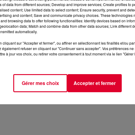
ns of data from different sources; Develop and improve services; Create profiles to 
alised content; Use limited data to select content; Ensure security, prevent and detect
ertising and content; Save and communicate privacy choices. These technologies
and browsing data to offer following functionalities: Identify devices based on infor
eolocation data; Match and combine data from other data sources; Link different de
nsmitted automatically.
cliquant sur "Accepter et fermer", ou affiner en sélectionnant les finalités et/ou pa
 également refuser en cliquant sur "Continuer sans accepter". Vos préférences ne 
tre à jour vos choix, ou retirer votre consentement à tout moment via le lien "Gérer 
Gérer mes choix
Accepter et fermer