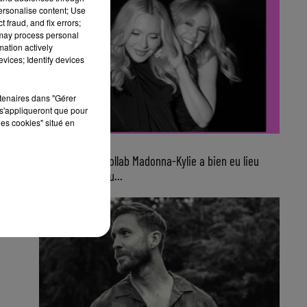
personalise content; Use
 fraud, and fix errors;
 may process personal
mation actively
vices; Identify devices
rtenaires dans "Gérer
s'appliqueront que pour
les cookies" situé en
8h07
Finalement, la collab Madonna-Kylie a bien eu lieu
avec ce nouveau...