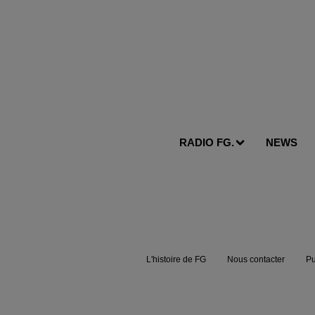
RADIO FG.
NEWS
L'histoire de FG
Nous contacter
Pu