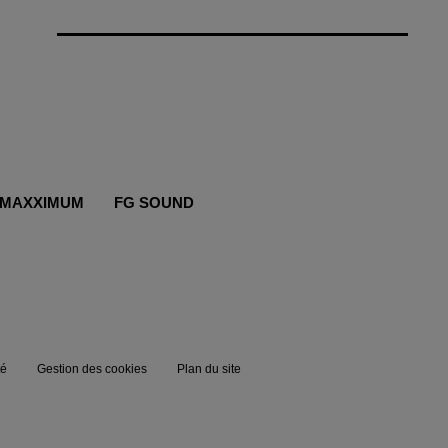
MAXXIMUM
FG SOUND
té
Gestion des cookies
Plan du site