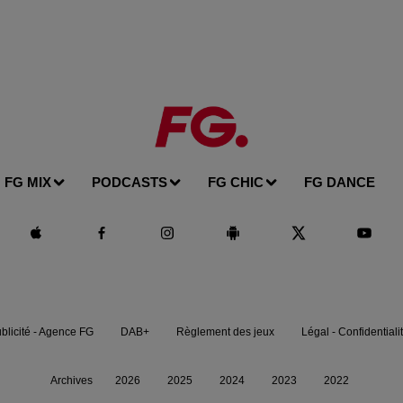
FG MIX
PODCASTS
FG CHIC
FG DANCE
blicité - Agence FG
DAB+
Règlement des jeux
Légal - Confidentiali
Archives
2026
2025
2024
2023
2022