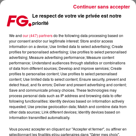
Continuer sans accepter
Le respect de votre vie privée est notre
priorité
CLUB FG LIVE SESSION : REPLAYS DE THE WICKEED, LA
MADAME KLAUDE ET YUKSEK !
We and
our (447) partners
do the following data processing based on
your consent and/or our legitimate interest: Store and/or access
information on a device; Use limited data to select advertising; Create
Publié : 24 mai 2018 à 9h44 par La rédaction
profiles for personalised advertising; Use profiles to select personalised
advertising; Measure advertising performance; Measure content
performance; Understand audiences through statistics or combinations
of data from different sources; Develop and improve services; Create
profiles to personalise content; Use profiles to select personalised
content; Use limited data to select content; Ensure security, prevent and
detect fraud, and fix errors; Deliver and present advertising and content;
Save and communicate privacy choices. These technologies may
process personal data such as IP address and browsing data to offer
following functionalities: Identify devices based on information actively
requested; Use precise geolocation data; Match and combine data from
other data sources; Link different devices; Identify devices based on
information transmitted automatically.
Vous pouvez accepter en cliquant sur "Accepter et fermer", ou affiner en
sélectionnant les finalités et/ou partenaires dans "Gérer mes choix".