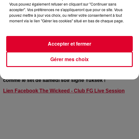
Vous pouvez également refuser en cliquant sur "Continuer sans
accepter". Vos préférences ne s'appliqueront que pour ce site. Vous
pouvez mettre à jour vos choix, ou retirer votre consentement à tout
moment via le lien "Gérer les cookies" situé en bas de chaque page.
Quelle belle semaine proposée une nouvelle fois dans
Club FG Live Session ! Jeudi, vous avez pu apprécier le
Accepter et fermer
duo belge The Wickeed avant de voir le studio de Radio
FG transformé vendredi dernier pour une soirée façon
Madame Klaude. Si vous n’avez pas pu nous suivre sur
Gérer mes choix
Facebook en live, un conseil, jetez un coup d’œil à la
vidéo (ci-dessous), ça valait vraiment le détour. Tout
comme le set de samedi soir signé Yuksek !
Lien Facebook The Wickeed - Club FG Live Session