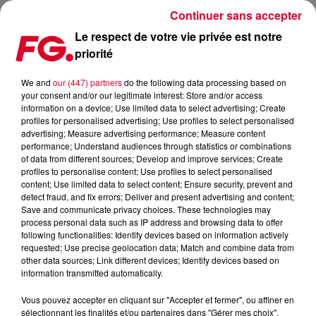
Continuer sans accepter
Le respect de votre vie privée est notre
priorité
CLUB FG LIVE SESSION : LES REPLAYS DE LA SEMAINE !
We and
our (447) partners
do the following data processing based on
your consent and/or our legitimate interest: Store and/or access
Publié : 10 octobre 2019 à 5h49 par Antony Harari
information on a device; Use limited data to select advertising; Create
profiles for personalised advertising; Use profiles to select personalised
advertising; Measure advertising performance; Measure content
performance; Understand audiences through statistics or combinations
of data from different sources; Develop and improve services; Create
profiles to personalise content; Use profiles to select personalised
content; Use limited data to select content; Ensure security, prevent and
detect fraud, and fix errors; Deliver and present advertising and content;
Save and communicate privacy choices. These technologies may
process personal data such as IP address and browsing data to offer
following functionalities: Identify devices based on information actively
requested; Use precise geolocation data; Match and combine data from
other data sources; Link different devices; Identify devices based on
information transmitted automatically.
Vous pouvez accepter en cliquant sur "Accepter et fermer", ou affiner en
sélectionnant les finalités et/ou partenaires dans "Gérer mes choix".