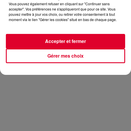
Vous pouvez également refuser en cliquant sur "Continuer sans
accepter". Vos préférences ne s'appliqueront que pour ce site. Vous
pouvez mettre à jour vos choix, ou retirer votre consentement à tout
moment via le lien "Gérer les cookies" situé en bas de chaque page.
Un beau programme encore vécu dans
Club FG Live
Session
. D'abord, vous aviez rendez-vous avec un DJ que
vous adorez particulièrement sur FG, c'est
Michael Canitrot.
Accepter et fermer
Il sera à
l'ADE d'Amsterdam
pour "
La Maison Française x
W Amsterdam
".
Gérer mes choix