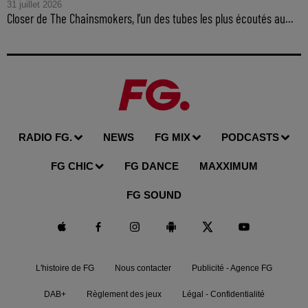
31 juillet 2026
Closer de The Chainsmokers, l’un des tubes les plus écoutés au...
RADIO FG.
NEWS
FG MIX
PODCASTS
FG CHIC
FG DANCE
MAXXIMUM
FG SOUND
L'histoire de FG
Nous contacter
Publicité - Agence FG
DAB+
Règlement des jeux
Légal - Confidentialité