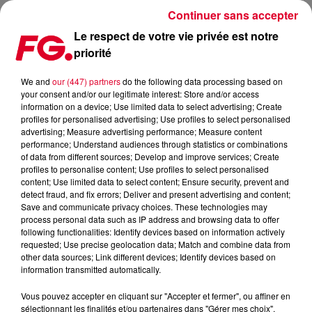
Continuer sans accepter
Le respect de votre vie privée est notre
priorité
CINÉMA : LES SORTIES DU MERCREDI 20 MARS 2019
We and
our (447) partners
do the following data processing based on
your consent and/or our legitimate interest: Store and/or access
Publié : 20 mars 2019 à 7h08 par Antony Harari
information on a device; Use limited data to select advertising; Create
profiles for personalised advertising; Use profiles to select personalised
advertising; Measure advertising performance; Measure content
performance; Understand audiences through statistics or combinations
of data from different sources; Develop and improve services; Create
profiles to personalise content; Use profiles to select personalised
content; Use limited data to select content; Ensure security, prevent and
detect fraud, and fix errors; Deliver and present advertising and content;
Save and communicate privacy choices. These technologies may
process personal data such as IP address and browsing data to offer
following functionalities: Identify devices based on information actively
requested; Use precise geolocation data; Match and combine data from
other data sources; Link different devices; Identify devices based on
information transmitted automatically.
Vous pouvez accepter en cliquant sur "Accepter et fermer", ou affiner en
sélectionnant les finalités et/ou partenaires dans "Gérer mes choix".