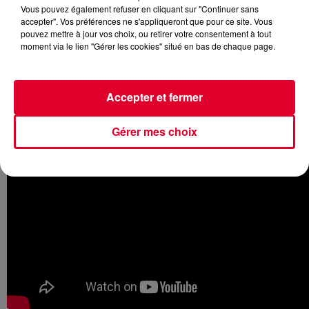
Vous pouvez également refuser en cliquant sur "Continuer sans
accepter". Vos préférences ne s'appliqueront que pour ce site. Vous
pouvez mettre à jour vos choix, ou retirer votre consentement à tout
moment via le lien "Gérer les cookies" situé en bas de chaque page.
D'abord le film d'épouvante
US
. Grande tension en vue
puisqu'il s'agit du nouveau film de
Jordan Peele qui avait
été
oscarisé avec son précédent film
Get Out
...
Accepter et fermer
Gérer mes choix