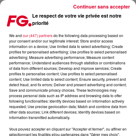
Continuer sans accepter
Le respect de votre vie privée est notre
priorité
CHARLOTTE DE WITTE SERA EN LIVESTREAM DEMAIN EN
DIRECT DU CHÂTEAU GRAVENSTEEN
We and
our (447) partners
do the following data processing based on
your consent and/or our legitimate interest: Store and/or access
information on a device; Use limited data to select advertising; Create
Publié : 10 juin 2020 à 16h32 par Jean-Baptiste Blandin
profiles for personalised advertising; Use profiles to select personalised
advertising; Measure advertising performance; Measure content
performance; Understand audiences through statistics or combinations
of data from different sources; Develop and improve services; Create
profiles to personalise content; Use profiles to select personalised
content; Use limited data to select content; Ensure security, prevent and
detect fraud, and fix errors; Deliver and present advertising and content;
Save and communicate privacy choices. These technologies may
process personal data such as IP address and browsing data to offer
following functionalities: Identify devices based on information actively
requested; Use precise geolocation data; Match and combine data from
other data sources; Link different devices; Identify devices based on
information transmitted automatically.
Vous pouvez accepter en cliquant sur "Accepter et fermer", ou affiner en
sélectionnant les finalités et/ou partenaires dans "Gérer mes choix".