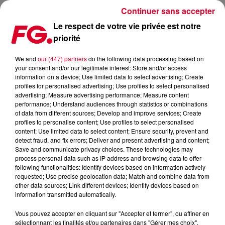
Continuer sans accepter
Le respect de votre vie privée est notre
priorité
CEDRIC GERVAIS INVITÉ CE SOIR !
We and
our (447) partners
do the following data processing based on
your consent and/or our legitimate interest: Store and/or access
Publié : 6 mai 2021 à 8h00 par Christophe HUBERT
information on a device; Use limited data to select advertising; Create
profiles for personalised advertising; Use profiles to select personalised
advertising; Measure advertising performance; Measure content
performance; Understand audiences through statistics or combinations
of data from different sources; Develop and improve services; Create
profiles to personalise content; Use profiles to select personalised
content; Use limited data to select content; Ensure security, prevent and
detect fraud, and fix errors; Deliver and present advertising and content;
Save and communicate privacy choices. These technologies may
process personal data such as IP address and browsing data to offer
following functionalities: Identify devices based on information actively
requested; Use precise geolocation data; Match and combine data from
other data sources; Link different devices; Identify devices based on
information transmitted automatically.
Vous pouvez accepter en cliquant sur "Accepter et fermer", ou affiner en
sélectionnant les finalités et/ou partenaires dans "Gérer mes choix".