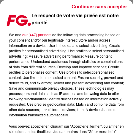
Continuer sans accepter
Le respect de votre vie privée est notre
priorité
CALVIN HARRIS AVEC BENNY BLANCO POUR I FOUND YOU
We and
our (447) partners
do the following data processing based on
your consent and/or our legitimate interest: Store and/or access
Publié : 10 novembre 2018 à 9h05 par La rédaction
information on a device; Use limited data to select advertising; Create
profiles for personalised advertising; Use profiles to select personalised
advertising; Measure advertising performance; Measure content
performance; Understand audiences through statistics or combinations
of data from different sources; Develop and improve services; Create
profiles to personalise content; Use profiles to select personalised
content; Use limited data to select content; Ensure security, prevent and
detect fraud, and fix errors; Deliver and present advertising and content;
Save and communicate privacy choices. These technologies may
process personal data such as IP address and browsing data to offer
following functionalities: Identify devices based on information actively
requested; Use precise geolocation data; Match and combine data from
other data sources; Link different devices; Identify devices based on
information transmitted automatically.
Vous pouvez accepter en cliquant sur "Accepter et fermer", ou affiner en
sélectionnant les finalités et/ou partenaires dans "Gérer mes choix".