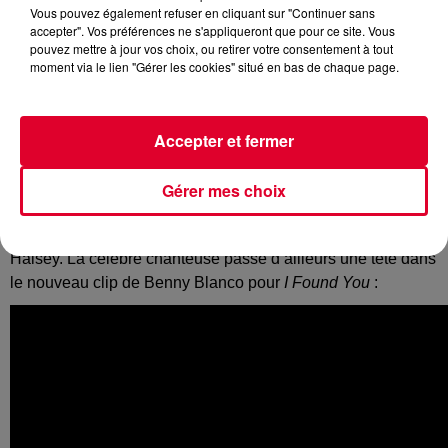
Vous pouvez également refuser en cliquant sur "Continuer sans
accepter". Vos préférences ne s'appliqueront que pour ce site. Vous
pouvez mettre à jour vos choix, ou retirer votre consentement à tout
moment via le lien "Gérer les cookies" situé en bas de chaque page.
On peut dire que
les fans de Calvin Harris sont plus que
gâtés cette année
. Après les cartons de
One Kiss
et
Promises
, l’écossais a très récemment surpris avec
un
Accepter et fermer
nouvel EP de deux titres en compagnie de Normani,
chanteuse américaine de Fifth Harmony. A présent, on le
retrouve
sur le nouveau morceau de Benny Blanco
I
Gérer mes choix
Found You.
Pour le producteur américain, cela fait suite à la
sortie d’un premier tube cet été
Eatside
avec Khalid et
Halsey. La célèbre chanteuse passe d’ailleurs une tête dans
le nouveau clip de Benny Blanco pour
I Found You
: