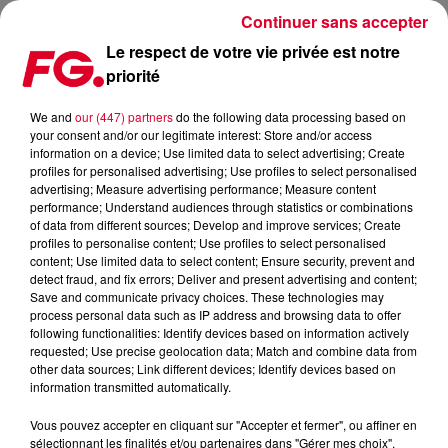
Continuer sans accepter
Le respect de votre vie privée est notre
priorité
BROKEN BACK SORT SON NOUVEAU SINGLE
We and
our (447) partners
do the following data processing based on
your consent and/or our legitimate interest: Store and/or access
Publié : 13 janvier 2020 à 12h02 par Christophe HUBERT
information on a device; Use limited data to select advertising; Create
profiles for personalised advertising; Use profiles to select personalised
advertising; Measure advertising performance; Measure content
performance; Understand audiences through statistics or combinations
of data from different sources; Develop and improve services; Create
profiles to personalise content; Use profiles to select personalised
content; Use limited data to select content; Ensure security, prevent and
detect fraud, and fix errors; Deliver and present advertising and content;
Save and communicate privacy choices. These technologies may
process personal data such as IP address and browsing data to offer
following functionalities: Identify devices based on information actively
requested; Use precise geolocation data; Match and combine data from
other data sources; Link different devices; Identify devices based on
information transmitted automatically.
Vous pouvez accepter en cliquant sur "Accepter et fermer", ou affiner en
sélectionnant les finalités et/ou partenaires dans "Gérer mes choix".