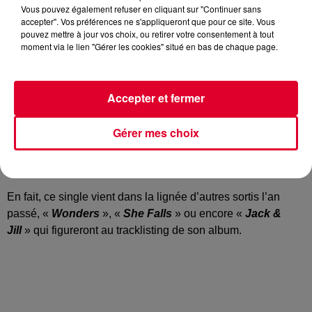
Vous pouvez également refuser en cliquant sur "Continuer sans
accepter". Vos préférences ne s'appliqueront que pour ce site. Vous
pouvez mettre à jour vos choix, ou retirer votre consentement à tout
moment via le lien "Gérer les cookies" situé en bas de chaque page.
Un nouvel album en ligne de mire (sortie prévue le 17
janvier prochain) et c’est avec un single que
Broken Back
marque son début d’année 2020.
Accepter et fermer
«
Good Days
» se veut dans la tranquille continuité des
productions du producteur français, même si on notera la
Gérer mes choix
particularité de ce titre, la sublime voix de Dany Synthé.
Sinon, on garde l’essentiel du son Broken Back : une pop
dansante et solaire.
En fait, ce single vient dans la lignée d’autres sortis l’an
passé, «
Wonders
», «
She Falls
» ou encore «
Jack &
Jill
» qui figureront au tracklisting de son album.