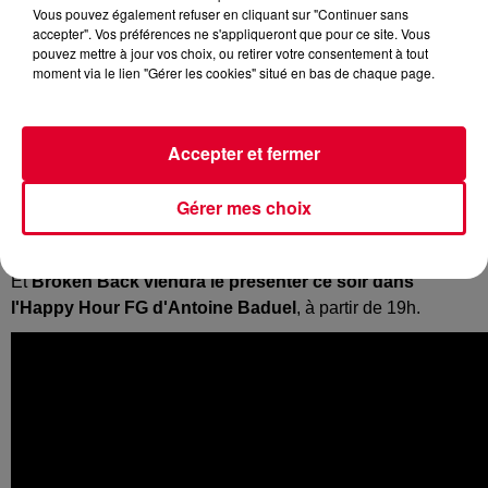
Vous pouvez également refuser en cliquant sur "Continuer sans
accepter". Vos préférences ne s'appliqueront que pour ce site. Vous
pouvez mettre à jour vos choix, ou retirer votre consentement à tout
moment via le lien "Gérer les cookies" situé en bas de chaque page.
Vous l’avez découvert sur RadioFG avec son single
«
Halcyon Birds
».
Broken Back
c’est une pop/folk teintée d’électro, un son
Accepter et fermer
planant, et plus que jamais une invitation au voyage !
L’artiste vient de sortir son 2e album «
Good Days
», aussi
Gérer mes choix
solaire qu’optimiste. Une production largement influencée
par la tournée mondiale menée par l’artiste.
Et
Broken Back viendra le présenter ce soir dans
l'Happy Hour FG d'Antoine Baduel
, à partir de 19h.