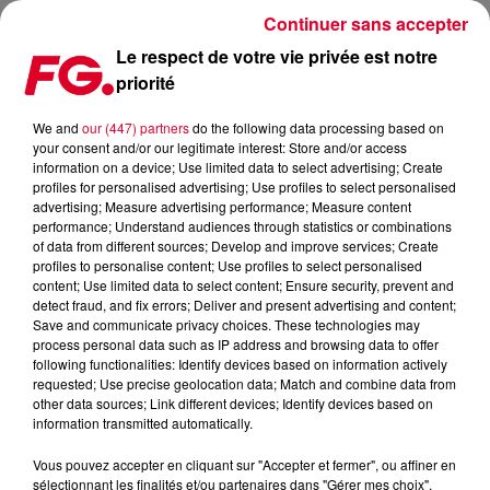
Continuer sans accepter
Le respect de votre vie privée est notre
priorité
BROKEN BACK INVITÉ CE SOIR !
We and
our (447) partners
do the following data processing based on
your consent and/or our legitimate interest: Store and/or access
Publié : 12 février 2020 à 10h26 par Christophe HUBERT
information on a device; Use limited data to select advertising; Create
profiles for personalised advertising; Use profiles to select personalised
advertising; Measure advertising performance; Measure content
performance; Understand audiences through statistics or combinations
of data from different sources; Develop and improve services; Create
profiles to personalise content; Use profiles to select personalised
content; Use limited data to select content; Ensure security, prevent and
detect fraud, and fix errors; Deliver and present advertising and content;
Save and communicate privacy choices. These technologies may
process personal data such as IP address and browsing data to offer
following functionalities: Identify devices based on information actively
requested; Use precise geolocation data; Match and combine data from
other data sources; Link different devices; Identify devices based on
information transmitted automatically.
Vous pouvez accepter en cliquant sur "Accepter et fermer", ou affiner en
sélectionnant les finalités et/ou partenaires dans "Gérer mes choix".