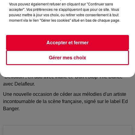
Vous pouvez également refuser en cliquant sur "Continuer sans
accepter". Vos préférences ne s'appliqueront que pour ce site. Vous
pouvez mettre à jour vos choix, ou retirer votre consentement à tout
moment via le lien "Gérer les cookies" situé en bas de chaque page.
A quoi bon tomber dans des excès ou dans les paradis
artificiels quand on a
Breakbot
!
Le frenchy, inséparable de son pote Irfane, livre en effet une
Accepter et fermer
disco du plus bel effet, ultra club, ultra jouissive... on garde
en mémoire le titre sorti juste avant l'été “Another You”.
Gérer mes choix
Et depuis quelques jours, Breakbot est réapparu avec un EP
du même nom contenant notamment deux inédits :
“Devotion”, en duo avec Irfane et “Don’t Stop The Dance”
avec Delafleur.
Une nouvelle occasion de céder aux mélodies d'un artiste
incontournable de la scène française, signé sur le label Ed
Banger.