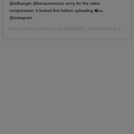
@edbanger @becausemusic sorry for the video
compression, it looked fine before uploading �xܬ
@instagram
Une publication partagée par
BREAKBOT
(@breakbot) le
28 Sept. 2018 à 3 :22 PDT