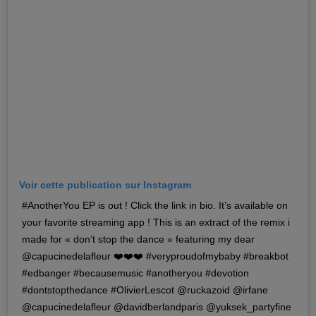
Voir cette publication sur Instagram
#AnotherYou EP is out ! Click the link in bio. It’s available on
your favorite streaming app ! This is an extract of the remix i
made for « don’t stop the dance » featuring my dear
@capucinedelafleur ❤️❤️❤️ #veryproudofmybaby #breakbot
#edbanger #becausemusic #anotheryou #devotion
#dontstopthedance #OlivierLescot @ruckazoid @irfane
@capucinedelafleur @davidberlandparis @yuksek_partyfine