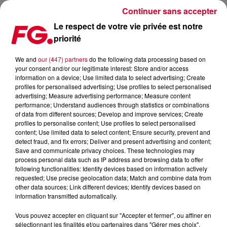
Continuer sans accepter
Le respect de votre vie privée est notre
priorité
BREAKBOT SORT SON EP
We and
our (447) partners
do the following data processing based on
your consent and/or our legitimate interest: Store and/or access
Publié : 1er octobre 2018 à 11h30 par La rédaction
information on a device; Use limited data to select advertising; Create
profiles for personalised advertising; Use profiles to select personalised
advertising; Measure advertising performance; Measure content
performance; Understand audiences through statistics or combinations
of data from different sources; Develop and improve services; Create
profiles to personalise content; Use profiles to select personalised
content; Use limited data to select content; Ensure security, prevent and
detect fraud, and fix errors; Deliver and present advertising and content;
Save and communicate privacy choices. These technologies may
process personal data such as IP address and browsing data to offer
following functionalities: Identify devices based on information actively
requested; Use precise geolocation data; Match and combine data from
other data sources; Link different devices; Identify devices based on
information transmitted automatically.
Vous pouvez accepter en cliquant sur "Accepter et fermer", ou affiner en
sélectionnant les finalités et/ou partenaires dans "Gérer mes choix".