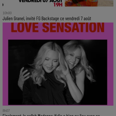
10h00
Julien Granel, invité FG Backstage ce vendredi 7 août
8h07
Finalement, la collab Madonna-Kylie a bien eu lieu avec ce