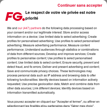
Continuer sans accepter
Le respect de votre vie privée est notre
priorité
BORN TO RAVE DE RETOUR À LA LAITERIE DE STRASBOURG
We and
our (447) partners
do the following data processing based on
your consent and/or our legitimate interest: Store and/or access
Publié : 10 mars 2020 à 19h41 par Jean-Baptiste Blandin
information on a device; Use limited data to select advertising; Create
profiles for personalised advertising; Use profiles to select personalised
advertising; Measure advertising performance; Measure content
performance; Understand audiences through statistics or combinations
of data from different sources; Develop and improve services; Create
profiles to personalise content; Use profiles to select personalised
content; Use limited data to select content; Ensure security, prevent and
detect fraud, and fix errors; Deliver and present advertising and content;
Save and communicate privacy choices. These technologies may
process personal data such as IP address and browsing data to offer
following functionalities: Identify devices based on information actively
requested; Use precise geolocation data; Match and combine data from
other data sources; Link different devices; Identify devices based on
information transmitted automatically.
Vous pouvez accepter en cliquant sur "Accepter et fermer", ou affiner en
sélectionnant les finalités et/ou partenaires dans "Gérer mes choix".