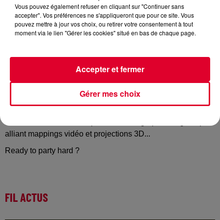
Vous pouvez également refuser en cliquant sur "Continuer sans
accepter". Vos préférences ne s'appliqueront que pour ce site. Vous
pouvez mettre à jour vos choix, ou retirer votre consentement à tout
moment via le lien "Gérer les cookies" situé en bas de chaque page.
La soirée Born To Rave revient poser ses enceintes à
Strasbourg samedi 11 avril !
Une soirée chargée en BPM en perspective ! Au
Accepter et fermer
programme, un line-up XXL, avec une quinzaine d’artistes,
légendes internationales et headliners de la scène Hard
Gérer mes choix
Music, aux côtés de figures montantes, prêts à vous
encenser ! Une grande messe électronique orchestrée sur
deux scènes, sublimées par une scénographie magnétique
alliant mappings vidéo et projections 3D...
Ready to party hard ?
FIL ACTUS