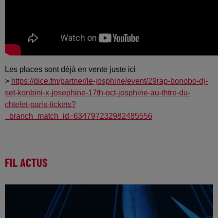
Les places sont déjà en vente juste ici
>
https://dice.fm/partner/le-josphine/event/29rap-bonobo-dj-
set-konbini-x-josephine-17th-oct-josphine-au-thtre-du-
chtelet-paris-tickets?
_branch_match_id=634797232982485556
FIL ACTUS