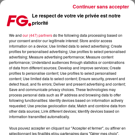
Continuer sans accepter
Le respect de votre vie privée est notre
priorité
BONOBO EN PRÉOUVERTURE DU NOUVEAU CLUB JOSÉPHINE
We and
our (447) partners
do the following data processing based on
your consent and/or our legitimate interest: Store and/or access
Publié : 15 octobre 2019 à 14h17 par Jean-Baptiste Blandin
information on a device; Use limited data to select advertising; Create
profiles for personalised advertising; Use profiles to select personalised
advertising; Measure advertising performance; Measure content
performance; Understand audiences through statistics or combinations
of data from different sources; Develop and improve services; Create
profiles to personalise content; Use profiles to select personalised
content; Use limited data to select content; Ensure security, prevent and
detect fraud, and fix errors; Deliver and present advertising and content;
Save and communicate privacy choices. These technologies may
process personal data such as IP address and browsing data to offer
following functionalities: Identify devices based on information actively
requested; Use precise geolocation data; Match and combine data from
other data sources; Link different devices; Identify devices based on
information transmitted automatically.
Vous pouvez accepter en cliquant sur "Accepter et fermer", ou affiner en
sélectionnant les finalités et/ou partenaires dans "Gérer mes choix".