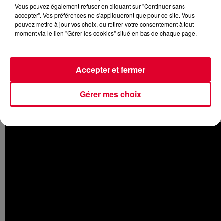
Vous pouvez également refuser en cliquant sur "Continuer sans
accepter". Vos préférences ne s'appliqueront que pour ce site. Vous
pouvez mettre à jour vos choix, ou retirer votre consentement à tout
moment via le lien "Gérer les cookies" situé en bas de chaque page.
Pour son ouverture, jeudi soir, le nouveau club situé en plein
cœur de la capitale, au théâtre du Chatelet, voit les choses
en grand en invitant
Bonobo
.
Accepter et fermer
Une première fête organisée en partenariat avec Konbini qui
verra le génie anglais s’illustrer dans un DJ set en
Gérer mes choix
compagnie de
Télépopmusik
et ses notes aériennes et le
jeune prodige londonien
Poté
.