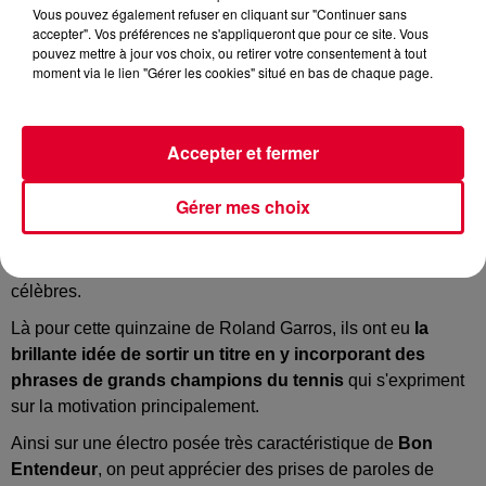
Vous pouvez également refuser en cliquant sur "Continuer sans
accepter". Vos préférences ne s'appliqueront que pour ce site. Vous
pouvez mettre à jour vos choix, ou retirer votre consentement à tout
moment via le lien "Gérer les cookies" situé en bas de chaque page.
Roland Garros a donc pris fin hier avec le nouveau sacre du
maître des lieux
Rafael Nadal,
après une victoire en finale
face à Novak Djokovic.
Accepter et fermer
Mais musicalement, on retiendra durant cette quinzaine la
sortie de "
Sur la voix des Champions
" signé
Bon
Gérer mes choix
Entendeur
.
L'une des particularités du trio est régulièrement de placer
dans leurs morceaux des voix de personnalités françaises
célèbres.
Là pour cette quinzaine de Roland Garros, ils ont eu
la
brillante idée de sortir un titre en y incorporant des
phrases de grands champions du tennis
qui s'expriment
sur la motivation principalement.
Ainsi sur une électro posée très caractéristique de
Bon
Entendeur
, on peut apprécier des prises de paroles de