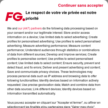
Continuer sans accepter
Le respect de votre vie privée est notre
priorité
BON ENTENDEUR AVEC LES VOIX DE LÉGENDES DU TENNIS
We and
our (447) partners
do the following data processing based on
your consent and/or our legitimate interest: Store and/or access
Publié : 12 octobre 2020 à 5h22 par Antony Harari
information on a device; Use limited data to select advertising; Create
profiles for personalised advertising; Use profiles to select personalised
advertising; Measure advertising performance; Measure content
performance; Understand audiences through statistics or combinations
of data from different sources; Develop and improve services; Create
profiles to personalise content; Use profiles to select personalised
content; Use limited data to select content; Ensure security, prevent and
detect fraud, and fix errors; Deliver and present advertising and content;
Save and communicate privacy choices. These technologies may
process personal data such as IP address and browsing data to offer
following functionalities: Identify devices based on information actively
requested; Use precise geolocation data; Match and combine data from
other data sources; Link different devices; Identify devices based on
information transmitted automatically.
Vous pouvez accepter en cliquant sur "Accepter et fermer", ou affiner en
sélectionnant les finalités et/ou partenaires dans "Gérer mes choix".