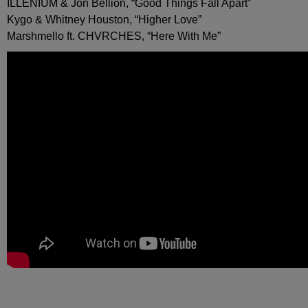
ILLENIUM & Jon Bellion, “Good Things Fall Apart”
Kygo & Whitney Houston, “Higher Love”
Marshmello ft. CHVRCHES, “Here With Me”