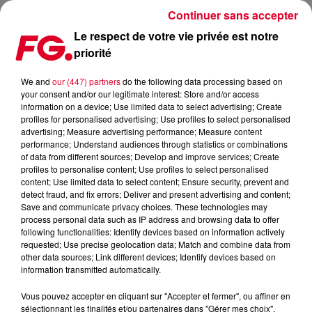
Continuer sans accepter
Le respect de votre vie privée est notre
priorité
BILLBOARD MUSIC AWARDS 2020: LE PALMARÈS DES
CATÉGORIES ÉLECTRO
We and
our (447) partners
do the following data processing based on
your consent and/or our legitimate interest: Store and/or access
information on a device; Use limited data to select advertising; Create
Publié : 15 octobre 2020 à 6h21 par Antony Harari
profiles for personalised advertising; Use profiles to select personalised
advertising; Measure advertising performance; Measure content
performance; Understand audiences through statistics or combinations
of data from different sources; Develop and improve services; Create
profiles to personalise content; Use profiles to select personalised
content; Use limited data to select content; Ensure security, prevent and
detect fraud, and fix errors; Deliver and present advertising and content;
Save and communicate privacy choices. These technologies may
process personal data such as IP address and browsing data to offer
following functionalities: Identify devices based on information actively
requested; Use precise geolocation data; Match and combine data from
other data sources; Link different devices; Identify devices based on
information transmitted automatically.
Vous pouvez accepter en cliquant sur "Accepter et fermer", ou affiner en
sélectionnant les finalités et/ou partenaires dans "Gérer mes choix".