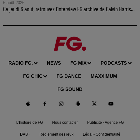
6 août 2026
Ce jeudi 6 aout, retrouvez l'interview FG archive de Calvin Harris...
RADIO FG.
NEWS
FG MIX
PODCASTS
FG CHIC
FG DANCE
MAXXIMUM
FG SOUND
L'histoire de FG
Nous contacter
Publicité - Agence FG
DAB+
Règlement des jeux
Légal - Confidentialité