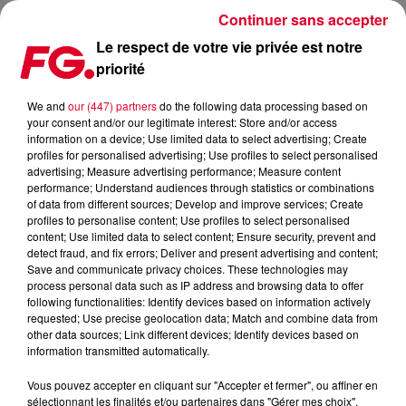
Continuer sans accepter
Le respect de votre vie privée est notre
priorité
BIENTÔT LE NOUVEAU ZEDD ! IL DÉVOILE UN COURT TEASER.
TRÈS TRÈS COURT…
We and
our (447) partners
do the following data processing based on
your consent and/or our legitimate interest: Store and/or access
information on a device; Use limited data to select advertising; Create
Publié : 16 janvier 2018 à 10h09 par La rédaction
profiles for personalised advertising; Use profiles to select personalised
advertising; Measure advertising performance; Measure content
performance; Understand audiences through statistics or combinations
of data from different sources; Develop and improve services; Create
profiles to personalise content; Use profiles to select personalised
content; Use limited data to select content; Ensure security, prevent and
detect fraud, and fix errors; Deliver and present advertising and content;
Save and communicate privacy choices. These technologies may
process personal data such as IP address and browsing data to offer
following functionalities: Identify devices based on information actively
requested; Use precise geolocation data; Match and combine data from
other data sources; Link different devices; Identify devices based on
information transmitted automatically.
Vous pouvez accepter en cliquant sur "Accepter et fermer", ou affiner en
sélectionnant les finalités et/ou partenaires dans "Gérer mes choix".