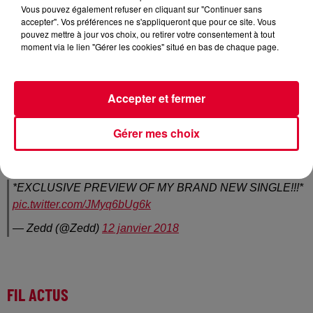
Vous pouvez également refuser en cliquant sur "Continuer sans
accepter". Vos préférences ne s'appliqueront que pour ce site. Vous
pouvez mettre à jour vos choix, ou retirer votre consentement à tout
moment via le lien "Gérer les cookies" situé en bas de chaque page.
Le jeune DJ allemand a signé l’un des plus gros tubes de
l’année 2017 avec
Stay
. Forcément son prochain morceau
Accepter et fermer
est très attendu. Et celui qui vient de prolonger ses
résidences à Las Vegas (jusqu’en 2020 !!) a annoncé sur
Twitter un prochain titre à venir. Pour cela, il a partagé une
Gérer mes choix
petite vidéo avec un teaser, et on peut difficilement faire plus
court….
*EXCLUSIVE PREVIEW OF MY BRAND NEW SINGLE!!!*
pic.twitter.com/JMyq6bUg6k
— Zedd (@Zedd)
12 janvier 2018
FIL ACTUS