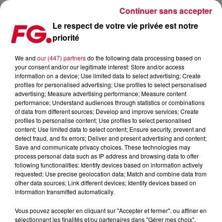
Continuer sans accepter
Le respect de votre vie privée est notre
priorité
BICEP VA DIFFUSER UN LIVESTREAM UNIQUE VENDREDI SOIR
We and
our (447) partners
do the following data processing based on
your consent and/or our legitimate interest: Store and/or access
Publié : 8 septembre 2020 à 17h19 par Jean-Baptiste
information on a device; Use limited data to select advertising; Create
Blandin
profiles for personalised advertising; Use profiles to select personalised
advertising; Measure advertising performance; Measure content
performance; Understand audiences through statistics or combinations
of data from different sources; Develop and improve services; Create
profiles to personalise content; Use profiles to select personalised
content; Use limited data to select content; Ensure security, prevent and
detect fraud, and fix errors; Deliver and present advertising and content;
Save and communicate privacy choices. These technologies may
process personal data such as IP address and browsing data to offer
following functionalities: Identify devices based on information actively
requested; Use precise geolocation data; Match and combine data from
other data sources; Link different devices; Identify devices based on
information transmitted automatically.
Vous pouvez accepter en cliquant sur "Accepter et fermer", ou affiner en
sélectionnant les finalités et/ou partenaires dans "Gérer mes choix".