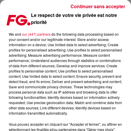
Continuer sans accepter
Le respect de votre vie privée est notre
priorité
BEDROOM DJ COMPETITION : LE VAINQUEUR 2017 ANNONCÉ !
We and
our (447) partners
do the following data processing based on
your consent and/or our legitimate interest: Store and/or access
Publié : 18 septembre 2017 à 9h54 par La rédaction
information on a device; Use limited data to select advertising; Create
profiles for personalised advertising; Use profiles to select personalised
advertising; Measure advertising performance; Measure content
performance; Understand audiences through statistics or combinations
of data from different sources; Develop and improve services; Create
profiles to personalise content; Use profiles to select personalised
content; Use limited data to select content; Ensure security, prevent and
detect fraud, and fix errors; Deliver and present advertising and content;
Save and communicate privacy choices. These technologies may
process personal data such as IP address and browsing data to offer
following functionalities: Identify devices based on information actively
requested; Use precise geolocation data; Match and combine data from
other data sources; Link different devices; Identify devices based on
information transmitted automatically.
Vous pouvez accepter en cliquant sur "Accepter et fermer", ou affiner en
sélectionnant les finalités et/ou partenaires dans "Gérer mes choix".