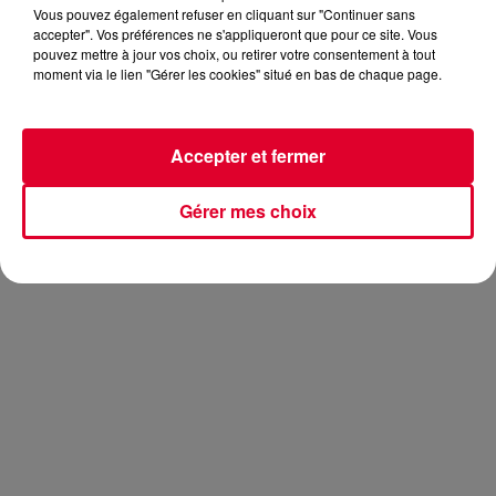
Vous pouvez également refuser en cliquant sur "Continuer sans
accepter". Vos préférences ne s'appliqueront que pour ce site. Vous
pouvez mettre à jour vos choix, ou retirer votre consentement à tout
moment via le lien "Gérer les cookies" situé en bas de chaque page.
Dans le cadre des DJ Awards à Ibiza la semaine
prochaine, dont Radio FG est partenaire, il y avait la
7ème édition du Bedroom DJ avec Mixcloud. 562 sets
Accepter et fermer
venant du monde entier ont été envoyés à Mixcloud ! Le
jury a fini par désigner vainqueur un DJ espagnol Abel
Ortiz. Ce dernier n’a pas manqué de partager son
Gérer mes choix
bonheur sur sa page Facebook :