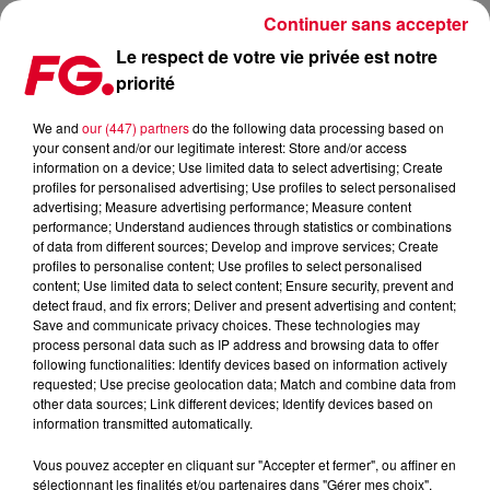
Continuer sans accepter
Le respect de votre vie privée est notre
priorité
BAKERMAT DÉCROCHE UNE RÉSIDENCE À MARSEILLE
We and
our (447) partners
do the following data processing based on
your consent and/or our legitimate interest: Store and/or access
Publié : 21 mai 2019 à 9h35 par Christophe HUBERT
information on a device; Use limited data to select advertising; Create
profiles for personalised advertising; Use profiles to select personalised
advertising; Measure advertising performance; Measure content
performance; Understand audiences through statistics or combinations
of data from different sources; Develop and improve services; Create
profiles to personalise content; Use profiles to select personalised
content; Use limited data to select content; Ensure security, prevent and
detect fraud, and fix errors; Deliver and present advertising and content;
Save and communicate privacy choices. These technologies may
process personal data such as IP address and browsing data to offer
following functionalities: Identify devices based on information actively
requested; Use precise geolocation data; Match and combine data from
other data sources; Link different devices; Identify devices based on
information transmitted automatically.
Vous pouvez accepter en cliquant sur "Accepter et fermer", ou affiner en
sélectionnant les finalités et/ou partenaires dans "Gérer mes choix".