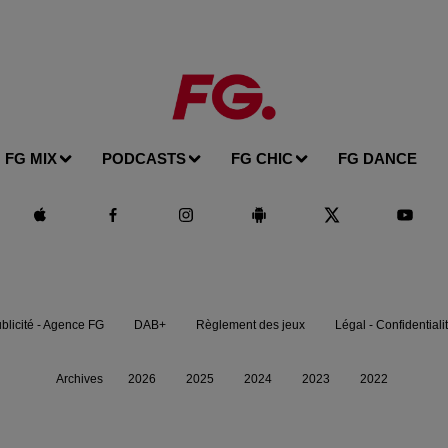
FG MIX
PODCASTS
FG CHIC
FG DANCE
blicité - Agence FG
DAB+
Règlement des jeux
Légal - Confidentiali
Archives
2026
2025
2024
2023
2022