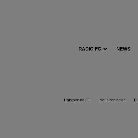
RADIO FG.
NEWS
L'histoire de FG
Nous contacter
Pu