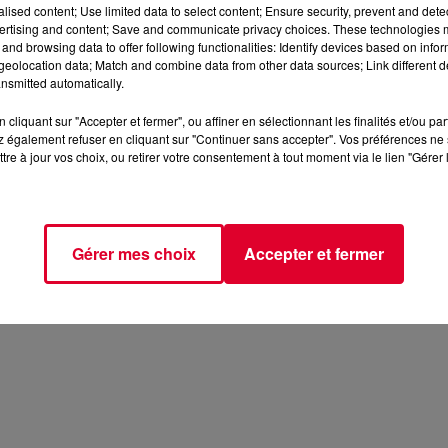
alised content; Use limited data to select content; Ensure security, prevent and detect
ertising and content; Save and communicate privacy choices. These technologies
and browsing data to offer following functionalities: Identify devices based on infor
eolocation data; Match and combine data from other data sources; Link different de
nsmitted automatically.
cliquant sur "Accepter et fermer", ou affiner en sélectionnant les finalités et/ou pa
 également refuser en cliquant sur "Continuer sans accepter". Vos préférences ne 
tre à jour vos choix, ou retirer votre consentement à tout moment via le lien "Gérer 
Gérer mes choix
Accepter et fermer