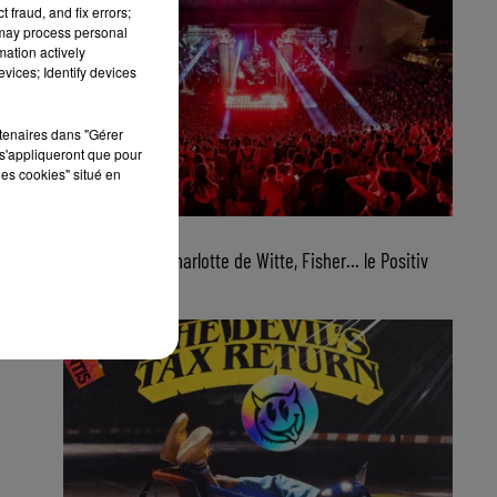
 fraud, and fix errors;
 may process personal
mation actively
vices; Identify devices
rtenaires dans "Gérer
s'appliqueront que pour
les cookies" situé en
6 août 2026
Boris Brejcha, Charlotte de Witte, Fisher… le Positiv
Festival...