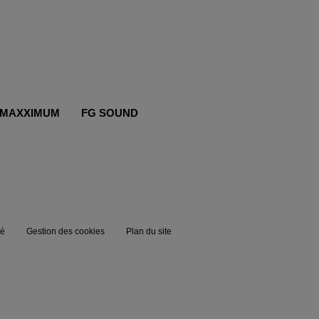
MAXXIMUM
FG SOUND
té
Gestion des cookies
Plan du site