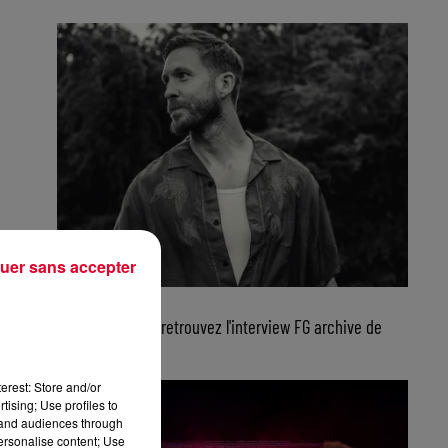
uer sans accepter
6 août 2026
Ce jeudi 6 aout, retrouvez l'interview FG archive de
Calvin Harris...
erest: Store and/or
tising; Use profiles to
tand audiences through
personalise content; Use