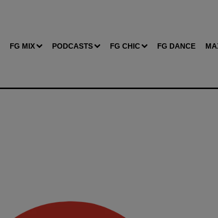
FG MIX
PODCASTS
FG CHIC
FG DANCE
MA