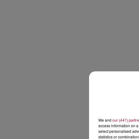
We and
our (447) partn
access information on a 
select personalised ad
statistics or combinatio